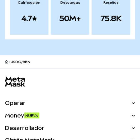
Calificación
Descargas
Reseñas
4.7
50M+
75.8K
USDC/RBN
Pie de página del sitio MetaMask
Operar
Canjear
Money
NUEVA
Predecir
NUEVA
Comprar
Desarrollador
Perps
NUEVA
Tarjeta
Ver los documentos