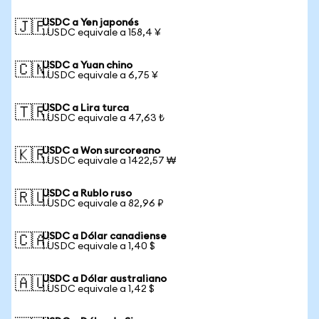
USDC a Yen japonés
🇯🇵
1 USDC equivale a 158,4 ¥
USDC a Yuan chino
🇨🇳
1 USDC equivale a 6,75 ¥
USDC a Lira turca
🇹🇷
1 USDC equivale a 47,63 ₺
USDC a Won surcoreano
🇰🇷
1 USDC equivale a 1422,57 ₩
USDC a Rublo ruso
🇷🇺
1 USDC equivale a 82,96 ₽
USDC a Dólar canadiense
🇨🇦
1 USDC equivale a 1,40 $
USDC a Dólar australiano
🇦🇺
1 USDC equivale a 1,42 $