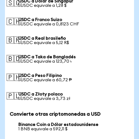
USDC a Dólar de Singapur
🇸🇬
1 USDC equivale a 1,28 $
USDC a Franco Suizo
🇨🇭
1 USDC equivale a 0,8123 CHF
USDC a Real brasileño
🇧🇷
1 USDC equivale a 5,12 R$
USDC a Taka de Bangladés
🇧🇩
1 USDC equivale a 123,70 ৳
USDC a Peso Filipino
🇵🇭
1 USDC equivale a 60,72 ₱
USDC a Złoty polaco
🇵🇱
1 USDC equivale a 3,73 zł
Convierte otras criptomonedas a USD
Binance Coin a Dólar estadounidense
1 BNB equivale a 592,11 $