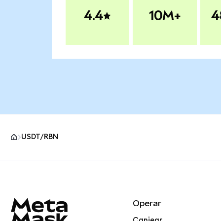
4.4
10M+
4
USDT/RBN
Pie de página del sitio MetaMask
Operar
Canjear