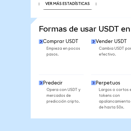
VER MÁS ESTADÍSTICAS
VER MÁS ESTADÍSTICAS
Formas de usar USDT e
Comprar USDT
Vender USDT
Empieza en pocos
Cambia USDT po
pasos.
efectivo.
Predecir
Perpetuos
Opera con USDT y
Largos o cortos 
mercados de
tokens con
predicción cripto.
apalancamiento
de hasta 50x.