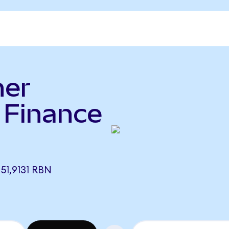
her
 Finance
)
51,9131 RBN