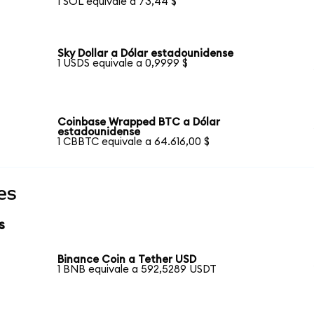
1 SOL equivale a 73,44 $
Sky Dollar a Dólar estadounidense
1 USDS equivale a 0,9999 $
Coinbase Wrapped BTC a Dólar
estadounidense
1 CBBTC equivale a 64.616,00 $
es
s
Binance Coin a Tether USD
1 BNB equivale a 592,5289 USDT