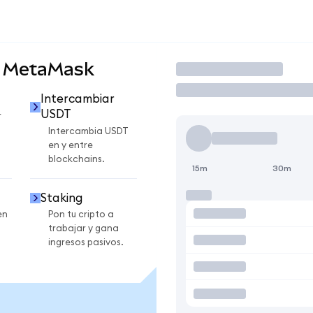
n MetaMask
Operar
Intercambiar
USDT
r
Intercambia USDT
en y entre
blockchains.
15m
30m
Staking
en
Pon tu cripto a
trabajar y gana
ingresos pasivos.