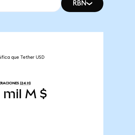
RBN
nifica que Tether USD
ERACIONES
(24 H)
 mil M $