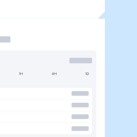
1H
4H
1D