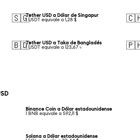
Tether USD a Dólar de Singapur
🇸🇬
🇨
1 USDT equivale a 1,28 $
Tether USD a Taka de Bangladés
🇧🇩
🇵
1 USDT equivale a 123,67 ৳
USD
Binance Coin a Dólar estadounidense
1 BNB equivale a 592,11 $
Solana a Dólar estadounidense