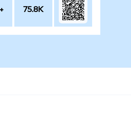
+
75.8K