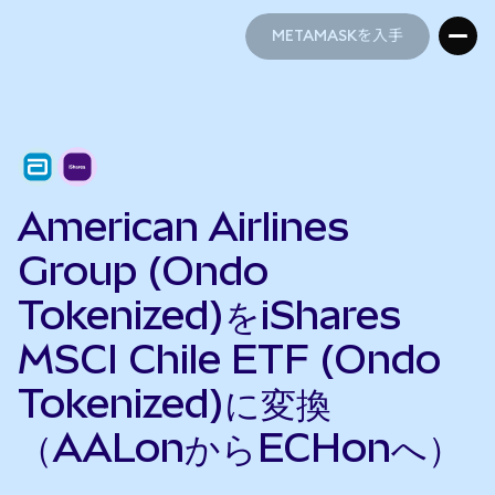
METAMASKを入手
METAMASKを入手
American Airlines
Group (Ondo
Tokenized)をiShares
MSCI Chile ETF (Ondo
Tokenized)に変換
（AALonからECHonへ）