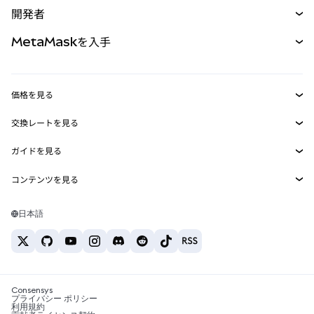
購入
開発者
パーペチュアル
新規
カード
ドキュメントを表示
MetaMaskを入手
RWA
mUSD
新規
ダッシュボード
トランザクションシールド
収益化
Smart Accounts Kit
Agent Wallet
新規
価格を見る
埋め込みウォレット
Snaps
ビットコインの価格
交換レートを見る
MetaMask Connect
イーサリアムの価格
報酬
新規
BTC→USD
Solanaの価格
ガイドを見る
Snaps
セキュリティ
ETH→USD
BTCの購入
Shiba Inuの価格
USDT→INR
コンテンツを見る
Web3サービス
サポート
ETHの購入
Pepeの価格
ビットコインウォレット
BTC→USDT
SOLの購入
キャリア
Tetherの価格
Solanaウォレット
日本語
BTC→INR
PEPEの購入
お問い合わせ
USDCの価格
おすすめの暗号資産カード
ETH→USDT
USDTの購入
Chanlinkの価格
おすすめのモバイル暗号資産ウォレット
USDT→PHP
USDCの購入
Polymarketとは？
BTC→EUR
SHIBの購入
Consensys
税制関連ニュース
プライバシー ポリシー
利用規約
BNBの購入