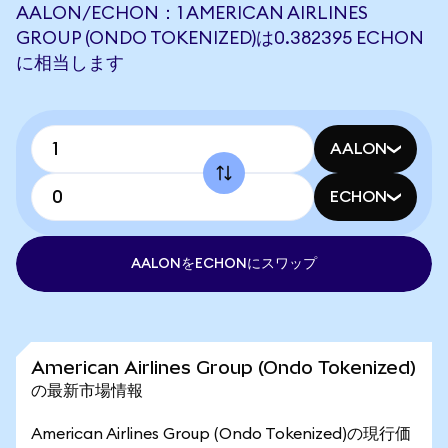
AALON/ECHON：1 AMERICAN AIRLINES
GROUP (ONDO TOKENIZED)は0.382395 ECHON
に相当します
AALON
ECHON
AALONをECHONにスワップ
American Airlines Group (Ondo Tokenized)
の最新市場情報
American Airlines Group (Ondo Tokenized)の現行価