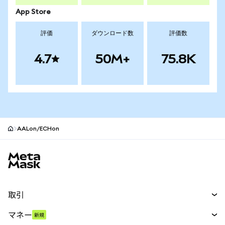
App Store
評価
ダウンロード数
評価数
4.7
50M+
75.8K
AALon/ECHon
MetaMaskサイトフッター
取引
スワップ
マネー
新規
予測
新規