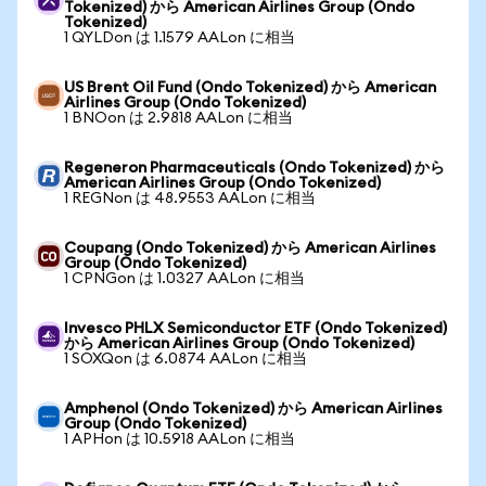
Tokenized) から American Airlines Group (Ondo
Tokenized)
1 QYLDon は 1.1579 AALon に相当
US Brent Oil Fund (Ondo Tokenized) から American
Airlines Group (Ondo Tokenized)
1 BNOon は 2.9818 AALon に相当
Regeneron Pharmaceuticals (Ondo Tokenized) から
American Airlines Group (Ondo Tokenized)
1 REGNon は 48.9553 AALon に相当
Coupang (Ondo Tokenized) から American Airlines
Group (Ondo Tokenized)
1 CPNGon は 1.0327 AALon に相当
Invesco PHLX Semiconductor ETF (Ondo Tokenized)
から American Airlines Group (Ondo Tokenized)
1 SOXQon は 6.0874 AALon に相当
Amphenol (Ondo Tokenized) から American Airlines
Group (Ondo Tokenized)
1 APHon は 10.5918 AALon に相当