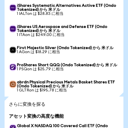
iShares Systematic Alternatives Active ETF (Ondo
Tokenized) から 米ドル
1 IALTon は $28.83 に相当
iShares US Aerospace and Defense ETF (Ondo
Tokenized) から 米ドル
1 ITAon は $249.00 に相当
First Majestic Silver (Ondo Tokenized) から 米ドル
1 AGon は $18.29 に相当
ProShares Short QQQ (Ondo Tokenized) から 米ドル
1 PSQon は $25.79 に相当
abrdn Physical Precious Metals Basket Shares ETF
(Ondo Tokenized) から 米ドル
1 GLTRon は $195.78 に相当
さらに変換を探る
アセット変換の高度な機能
Global X NASDAQ 100 Covered Call ETF (Ondo