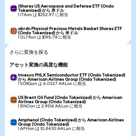
iShares US Aerospace and Defense ETF (Ondo
Tokenized) から 米ドル
1 ITAon は $252.97 に相当
abrdn Physical Precious Metals Basket Shares ETF
(Ondo Tokenized) から 米ドル
1 GLTRon は $195.78 に相当
さらに変換を探る
アセット変換の高度な機能
Invesco PHLX Semiconductor ETF (Ondo Tokenized)
から American Airlines Group (Ondo Tokenized)
1 SOXQon は 6.0327 AALon に相当
US Brent Oil Fund (Ondo Tokenized) から American
Airlines Group (Ondo Tokenized)
1 BNOon は 2.9516 AALon に相当
Amphenol (Ondo Tokenized) から American Airlines
Group (Ondo Tokenized)
1 APHon は 10.8430 AALon に相当