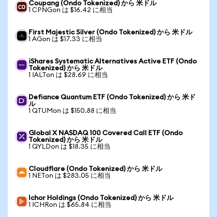
Coupang (Ondo Tokenized) から 米ドル
1 CPNGon は $16.42 に相当
First Majestic Silver (Ondo Tokenized) から 米ドル
1 AGon は $17.33 に相当
iShares Systematic Alternatives Active ETF (Ondo
Tokenized) から 米ドル
1 IALTon は $28.69 に相当
Defiance Quantum ETF (Ondo Tokenized) から 米ド
ル
1 QTUMon は $150.88 に相当
Global X NASDAQ 100 Covered Call ETF (Ondo
Tokenized) から 米ドル
1 QYLDon は $18.35 に相当
Cloudflare (Ondo Tokenized) から 米ドル
1 NETon は $283.05 に相当
Ichor Holdings (Ondo Tokenized) から 米ドル
1 ICHRon は $65.84 に相当