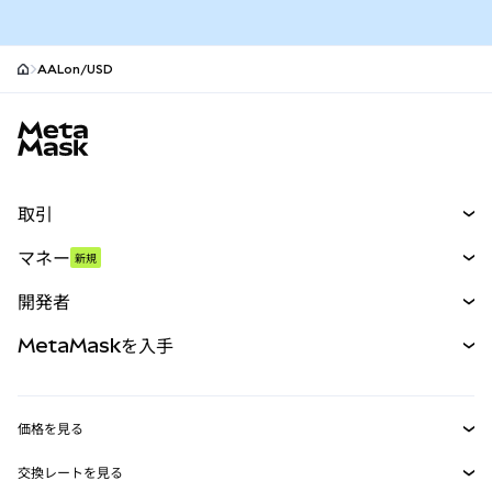
AALon/USD
MetaMaskサイトフッター
取引
スワップ
マネー
新規
予測
新規
購入
開発者
パーペチュアル
新規
カード
ドキュメントを表示
MetaMaskを入手
RWA
mUSD
新規
ダッシュボード
トランザクションシールド
収益化
Smart Accounts Kit
Agent Wallet
新規
価格を見る
埋め込みウォレット
Snaps
ビットコインの価格
交換レートを見る
MetaMask Connect
イーサリアムの価格
報酬
新規