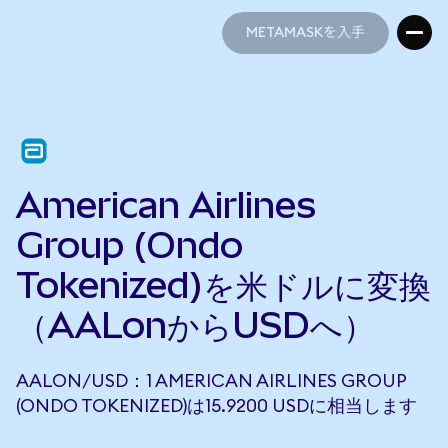
METAMASKを入手
METAMASKを入手
American Airlines
Group (Ondo
Tokenized)を米ドルに変換
（AALonからUSDへ）
AALON/USD：1 AMERICAN AIRLINES GROUP
(ONDO TOKENIZED)は15.9200 USDに相当します