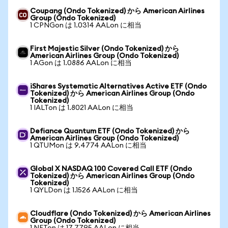
Coupang (Ondo Tokenized) から American Airlines
Group (Ondo Tokenized)
1 CPNGon は 1.0314 AALon に相当
First Majestic Silver (Ondo Tokenized) から
American Airlines Group (Ondo Tokenized)
1 AGon は 1.0886 AALon に相当
iShares Systematic Alternatives Active ETF (Ondo
Tokenized) から American Airlines Group (Ondo
Tokenized)
1 IALTon は 1.8021 AALon に相当
Defiance Quantum ETF (Ondo Tokenized) から
American Airlines Group (Ondo Tokenized)
1 QTUMon は 9.4774 AALon に相当
Global X NASDAQ 100 Covered Call ETF (Ondo
Tokenized) から American Airlines Group (Ondo
Tokenized)
1 QYLDon は 1.1526 AALon に相当
Cloudflare (Ondo Tokenized) から American Airlines
Group (Ondo Tokenized)