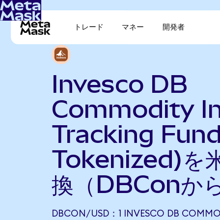
トレード
マネー
開発者
Invesco DB
Commodity I
Tracking Fun
Tokenized)
換（DBConか
DBCON/USD：1 INVESCO DB COMMOD