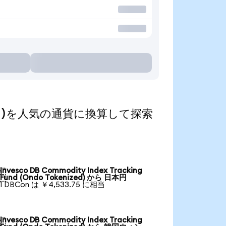
enized)を人気の通貨に換算して探索
Invesco DB Commodity Index Tracking

Fund (Ondo Tokenized) から 日本円
1 DBCon は ￥4,533.75 に相当
Invesco DB Commodity Index Tracking
