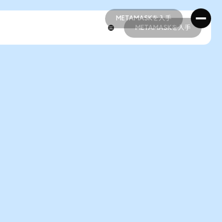
METAMASKを入手
METAMASKを入手
METAMASKを入手
METAMASKを入手