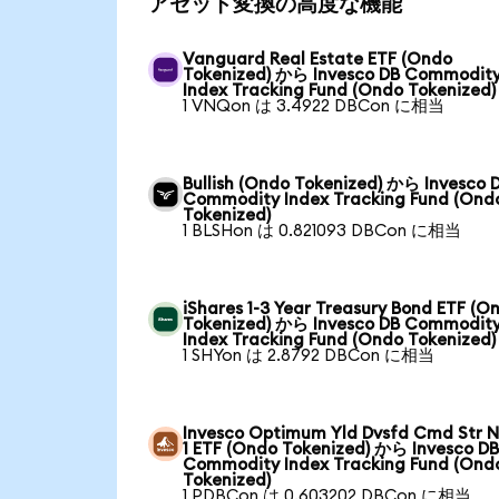
アセット変換の高度な機能
Vanguard Real Estate ETF (Ondo
Tokenized) から Invesco DB Commodit
Index Tracking Fund (Ondo Tokenized)
1 VNQon は 3.4922 DBCon に相当
Bullish (Ondo Tokenized) から Invesco 
Commodity Index Tracking Fund (Ond
Tokenized)
1 BLSHon は 0.821093 DBCon に相当
iShares 1-3 Year Treasury Bond ETF (O
Tokenized) から Invesco DB Commodit
Index Tracking Fund (Ondo Tokenized)
1 SHYon は 2.8792 DBCon に相当
Invesco Optimum Yld Dvsfd Cmd Str N
1 ETF (Ondo Tokenized) から Invesco D
Commodity Index Tracking Fund (Ond
Tokenized)
1 PDBCon は 0.603202 DBCon に相当