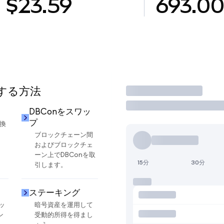
$23.59
693.0
用する方法
取引
DBConをスワッ
プ
交換
ブロックチェーン間
およびブロックチェ
ーン上でDBConを取
15分
30分
引します。
ステーキング
ッ
暗号資産を運用して
ン
受動的所得を得まし