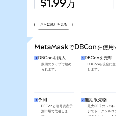
$1.99万
さらに統計を見る
さらに統計を見る
MetaMaskでDBConを使
DBConを購入
DBConを売却
数回のタップで始め
DBConを現金に
られます。
します。
予測
無期限先物
DBConと暗号資産予
最大50倍のレバレ
測市場で取引しま
ジでトークンをロ