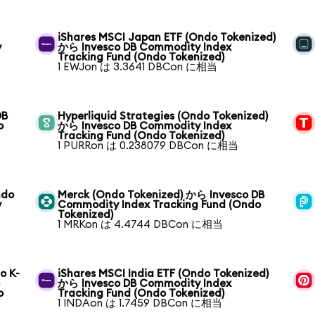
iShares MSCI Japan ETF (Ondo Tokenized)
y
から Invesco DB Commodity Index
Tracking Fund (Ondo Tokenized)
1 EWJon は 3.3641 DBCon に相当
DB
Hyperliquid Strategies (Ondo Tokenized)
o
から Invesco DB Commodity Index
Tracking Fund (Ondo Tokenized)
1 PURRon は 0.238079 DBCon に相当
ndo
Merck (Ondo Tokenized) から Invesco DB
y
Commodity Index Tracking Fund (Ondo
Tokenized)
1 MRKon は 4.4744 DBCon に相当
o K-
iShares MSCI India ETF (Ondo Tokenized)
B
から Invesco DB Commodity Index
o
Tracking Fund (Ondo Tokenized)
1 INDAon は 1.7459 DBCon に相当