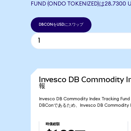
FUND (ONDO TOKENIZED)は28.73
DBCONをUSDにスワップ
Invesco DB Commodity 
報
Invesco DB Commodity Index Trackin
DBConであるため、Invesco DB Commodity I
時価総額