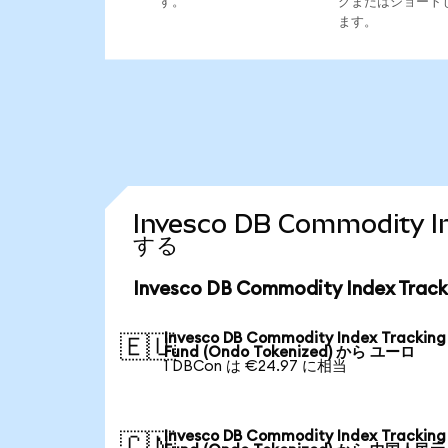
す。
グまたはショート
ます。
Invesco DB Commodity
する
Invesco DB Commodity Index Tr
Invesco DB Commodity Index Tracking
🇪🇺
Fund (Ondo Tokenized) から ユーロ
1 DBCon は €24.97 に相当
Invesco DB Commodity Index Tracking
🇨🇳