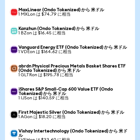
MaxLinear (Ondo Tokenized) から 米ドル
1 MXLon は $74.79 に相当
Kanzhun (Ondo Tokenized) から 米ドル
1 BZon は $16.45 に相当
Vanguard Energy ETF (Ondo Tokenized) から 米ドル
1 VDEon は $164.62 に相当
abrdn Physical Precious Metals Basket Shares ETF
(Ondo Tokenized) から 米ドル
1 GLTRon は $195.78 に相当
iShares S&P Small-Cap 600 Value ETF (Ondo
Tokenized) から 米ドル
1 IJSon は $140.59 に相当
First Majestic Silver (Ondo Tokenized) から 米ドル
1 AGon は $18.20 に相当
Vishay Intertechnology (Ondo Tokenized) から 米ド
ル