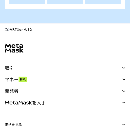
VRTXon/USD
MetaMaskサイトフッター
取引
スワップ
マネー
新規
予測
新規
購入
開発者
パーペチュアル
新規
カード
ドキュメントを表示
MetaMaskを入手
RWA
mUSD
新規
ダッシュボード
トランザクションシールド
収益化
Smart Accounts Kit
Agent Wallet
新規
価格を見る
埋め込みウォレット
Snaps
ビットコインの価格