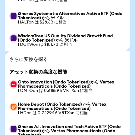
1 VSHon は $33.60 に相当
iShares Systematic Alternatives Active ETF (Ondo
Tokenized) から 米ドル
1 IALTon は $28.83 に相当
WisdomTree US Quality Dividend Growth Fund
(Ondo Tokenized) から 米ドル
1 DGRWon は $101.73 に相当
さらに変換を探る
アセット変換の高度な機能
Onto Innovation (Ondo Tokenized) から Vertex
Pharmaceuticals (Ondo Tokenized)
1 ONTOon は 0.618596 VRTXon に相当
Home Depot (Ondo Tokenized) から Vertex
Pharmaceuticals (Ondo Tokenized)
1 HDon は 0.722946 VRTXon に相当
iShares A.I. Innovation and Tech Active ETF (Ondo
Tokenized) から Vertex Pharmaceuticals (Ondo