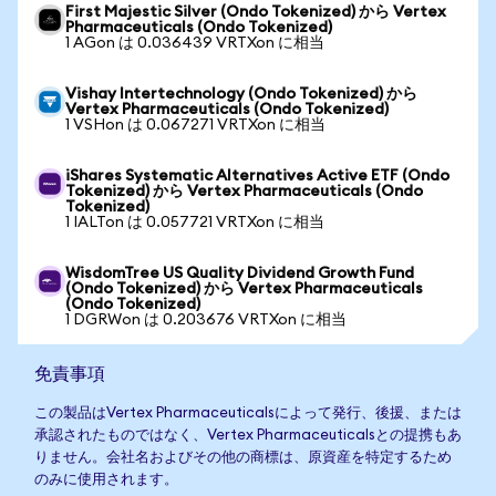
First Majestic Silver (Ondo Tokenized) から Vertex
Pharmaceuticals (Ondo Tokenized)
1 AGon は 0.036439 VRTXon に相当
Vishay Intertechnology (Ondo Tokenized) から
Vertex Pharmaceuticals (Ondo Tokenized)
1 VSHon は 0.067271 VRTXon に相当
iShares Systematic Alternatives Active ETF (Ondo
Tokenized) から Vertex Pharmaceuticals (Ondo
Tokenized)
1 IALTon は 0.057721 VRTXon に相当
WisdomTree US Quality Dividend Growth Fund
(Ondo Tokenized) から Vertex Pharmaceuticals
(Ondo Tokenized)
1 DGRWon は 0.203676 VRTXon に相当
免責事項
この製品はVertex Pharmaceuticalsによって発行、後援、または
承認されたものではなく、Vertex Pharmaceuticalsとの提携もあ
りません。会社名およびその他の商標は、原資産を特定するため
のみに使用されます。