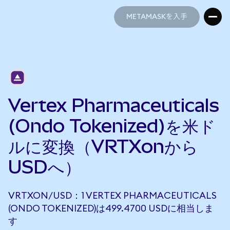
METAMASKを入手
METAMASKを入手
Vertex Pharmaceuticals
(Ondo Tokenized)を米ド
ルに変換（VRTXonから
USDへ）
VRTXON/USD：1 VERTEX PHARMACEUTICALS
(ONDO TOKENIZED)は499.4700 USDに相当しま
す