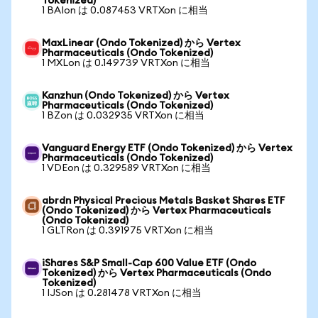
Tokenized)
1 BAIon は 0.087453 VRTXon に相当
MaxLinear (Ondo Tokenized) から Vertex
Pharmaceuticals (Ondo Tokenized)
1 MXLon は 0.149739 VRTXon に相当
Kanzhun (Ondo Tokenized) から Vertex
Pharmaceuticals (Ondo Tokenized)
1 BZon は 0.032935 VRTXon に相当
Vanguard Energy ETF (Ondo Tokenized) から Vertex
Pharmaceuticals (Ondo Tokenized)
1 VDEon は 0.329589 VRTXon に相当
abrdn Physical Precious Metals Basket Shares ETF
(Ondo Tokenized) から Vertex Pharmaceuticals
(Ondo Tokenized)
1 GLTRon は 0.391975 VRTXon に相当
iShares S&P Small-Cap 600 Value ETF (Ondo
Tokenized) から Vertex Pharmaceuticals (Ondo
Tokenized)
1 IJSon は 0.281478 VRTXon に相当