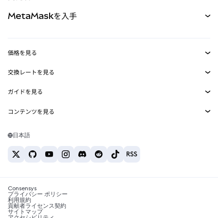
パーペチュアル
新規
カード
ドキュメントを表示
MetaMaskを入手
RWA
mUSD
新規
ダッシュボード
トランザクションシールド
収益化
Smart Accounts Kit
Agent Wallet
新規
価格を見る
埋め込みウォレット
Snaps
ビットコインの価格
交換レートを見る
MetaMask Connect
イーサリアムの価格
報酬
新規
BTC→USD
Solanaの価格
ガイドを見る
Snaps
セキュリティ
ETH→USD
BTCの購入
Shiba Inuの価格
USDT→INR
コンテンツを見る
Web3サービス
サポート
ETHの購入
Pepeの価格
ビットコインウォレット
BTC→USDT
SOLの購入
キャリア
Tetherの価格
Solanaウォレット
日本語
BTC→INR
PEPEの購入
お問い合わせ
USDCの価格
おすすめの暗号資産カード
ETH→USDT
USDTの購入
Chanlinkの価格
おすすめのモバイル暗号資産ウォレット
USDT→PHP
USDCの購入
Polymarketとは？
BTC→EUR
SHIBの購入
Consensys
税制関連ニュース
プライバシー ポリシー
利用規約
BNBの購入
貢献者ライセンス契約
暗号資産の購入方法は？
サイトマップ
アクセシビリティ