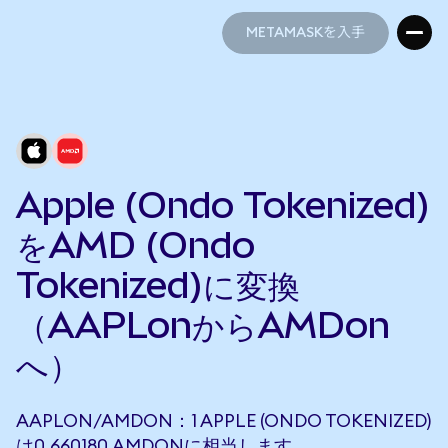
METAMASKを入手
METAMASKを入手
Apple (Ondo Tokenized)
をAMD (Ondo
Tokenized)に変換
（AAPLonからAMDon
へ）
AAPLON/AMDON：1 APPLE (ONDO TOKENIZED)
は0.660180 AMDONに相当します