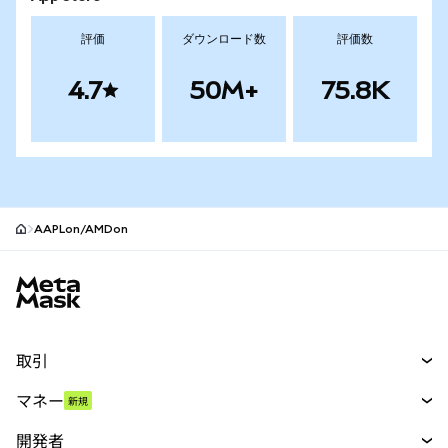
評価
ダウンロード数
評価数
4.7
50M+
75.8K
AAPLon/AMDon
MetaMaskサイトフッター
取引
スワップ
マネー
新規
予測
新規
購入
開発者