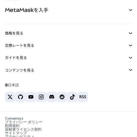
パーペチュアル
新規
カード
ドキュメントを表示
MetaMaskを入手
RWA
mUSD
新規
ダッシュボード
トランザクションシールド
収益化
Smart Accounts Kit
Agent Wallet
新規
価格を見る
埋め込みウォレット
Snaps
ビットコインの価格
交換レートを見る
MetaMask Connect
イーサリアムの価格
報酬
新規
BTC→USD
Solanaの価格
ガイドを見る
Snaps
セキュリティ
ETH→USD
BTCの購入
Shiba Inuの価格
USDT→INR
コンテンツを見る
Web3サービス
サポート
ETHの購入
Pepeの価格
ビットコインウォレット
BTC→USDT
SOLの購入
キャリア
Tetherの価格
Solanaウォレット
日本語
BTC→INR
PEPEの購入
お問い合わせ
USDCの価格
おすすめの暗号資産カード
ETH→USDT
USDTの購入
Chanlinkの価格
おすすめのモバイル暗号資産ウォレット
USDT→PHP
USDCの購入
Polymarketとは？
BTC→EUR
SHIBの購入
Consensys
税制関連ニュース
プライバシー ポリシー
利用規約
BNBの購入
貢献者ライセンス契約
暗号資産の購入方法は？
サイトマップ
アクセシビリティ