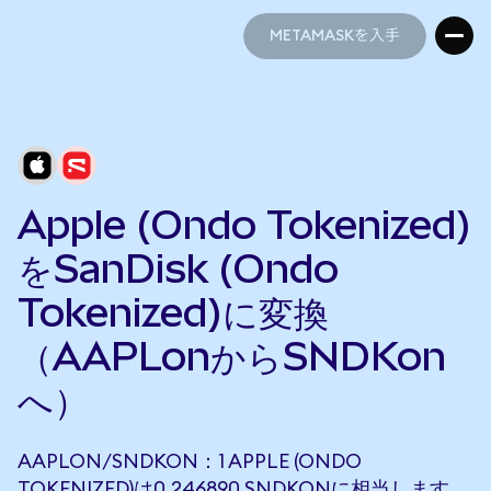
METAMASKを入手
METAMASKを入手
Apple (Ondo Tokenized)
をSanDisk (Ondo
Tokenized)に変換
（AAPLonからSNDKon
へ）
AAPLON/SNDKON：1 APPLE (ONDO
TOKENIZED)は0.246890 SNDKONに相当します