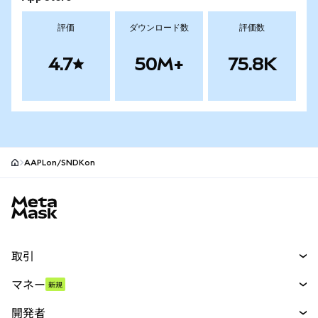
評価
ダウンロード数
評価数
4.7
50M+
75.8K
AAPLon/SNDKon
MetaMaskサイトフッター
取引
スワップ
マネー
新規
予測
新規
購入
開発者