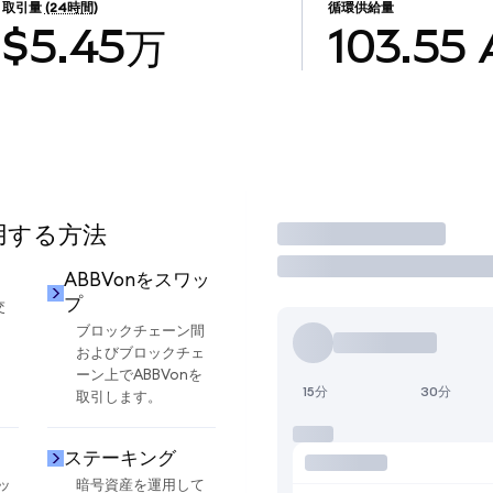
取引量
(24時間)
循環供給量
$5.45万
103.55
使用する方法
取引
ABBVonをスワッ
プ
交
ブロックチェーン間
およびブロックチェ
ーン上でABBVonを
15分
30分
取引します。
ステーキング
ッ
暗号資産を運用して