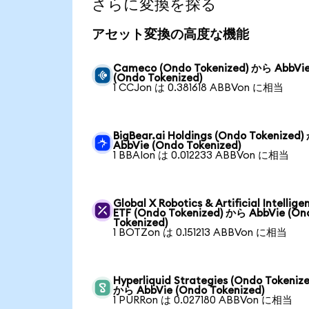
さらに変換を探る
アセット変換の高度な機能
Cameco (Ondo Tokenized) から AbbVi
(Ondo Tokenized)
1 CCJon は 0.381618 ABBVon に相当
BigBear.ai Holdings (Ondo Tokenized
AbbVie (Ondo Tokenized)
1 BBAIon は 0.012233 ABBVon に相当
Global X Robotics & Artificial Intellige
ETF (Ondo Tokenized) から AbbVie (On
Tokenized)
1 BOTZon は 0.151213 ABBVon に相当
Hyperliquid Strategies (Ondo Tokenize
から AbbVie (Ondo Tokenized)
1 PURRon は 0.027180 ABBVon に相当