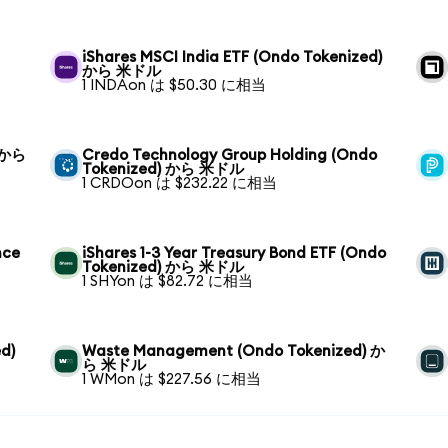
iShares MSCI India ETF (Ondo Tokenized)
から 米ドル
1 INDAon は $50.30 に相当
) から
Credo Technology Group Holding (Ondo
Tokenized) から 米ドル
1 CRDOon は $232.22 に相当
nce
iShares 1-3 Year Treasury Bond ETF (Ondo
Tokenized) から 米ドル
1 SHYon は $82.72 に相当
d)
Waste Management (Ondo Tokenized) か
ら 米ドル
1 WMon は $227.56 に相当