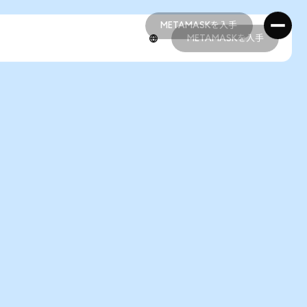
METAMASKを入手
METAMASKを入手
METAMASKを入手
METAMASKを入手