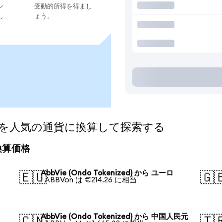
ン
受動的所得を得まし
し
ょう。
ized)を人気の通貨に換算して探索する
の換算価格
AbbVie (Ondo Tokenized) から ユーロ
🇪🇺
🇬
1 ABBVon は €214.26 に相当
AbbVie (Ondo Tokenized) から 中国人民元
🇨🇳
🇹