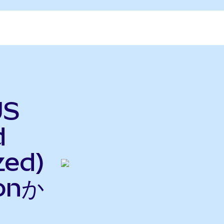
US
d
zed)
onか