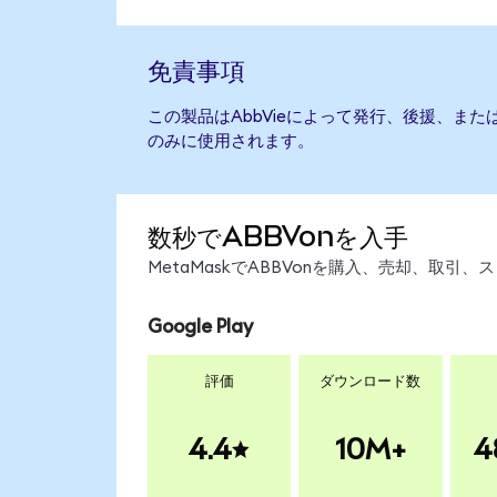
免責事項
この製品はAbbVieによって発行、後援、ま
のみに使用されます。
数秒でABBVonを入手
MetaMaskでABBVonを購入、売却、取
Google Play
評価
ダウンロード数
4.4
10M+
4