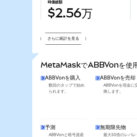
時価総額
$2.56万
さらに統計を見る
さらに統計を見る
MetaMaskでABBVonを
ABBVonを購入
ABBVonを売却
数回のタップで始め
ABBVonを現金に
られます。
換します。
予測
無期限先物
ABBVonと暗号資産
最大50倍のレバレ