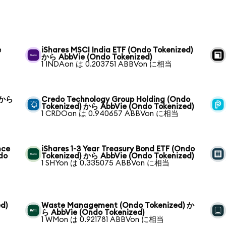
e
iShares MSCI India ETF (Ondo Tokenized)
から AbbVie (Ondo Tokenized)
1 INDAon は 0.203751 ABBVon に相当
) から
Credo Technology Group Holding (Ondo
Tokenized) から AbbVie (Ondo Tokenized)
1 CRDOon は 0.940657 ABBVon に相当
nce
iShares 1-3 Year Treasury Bond ETF (Ondo
do
Tokenized) から AbbVie (Ondo Tokenized)
1 SHYon は 0.335075 ABBVon に相当
d)
Waste Management (Ondo Tokenized) か
ら AbbVie (Ondo Tokenized)
1 WMon は 0.921781 ABBVon に相当