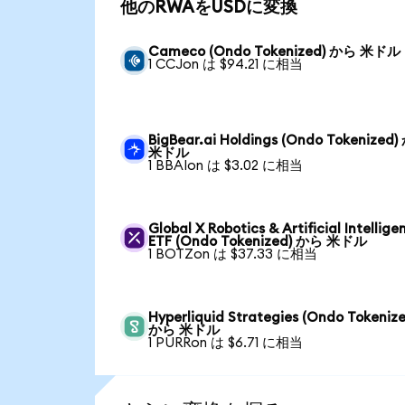
他のRWAをUSDに変換
Cameco (Ondo Tokenized) から 米ドル
1 CCJon は $94.21 に相当
BigBear.ai Holdings (Ondo Tokenized
米ドル
1 BBAIon は $3.02 に相当
Global X Robotics & Artificial Intellige
ETF (Ondo Tokenized) から 米ドル
1 BOTZon は $37.33 に相当
Hyperliquid Strategies (Ondo Tokenize
から 米ドル
1 PURRon は $6.71 に相当