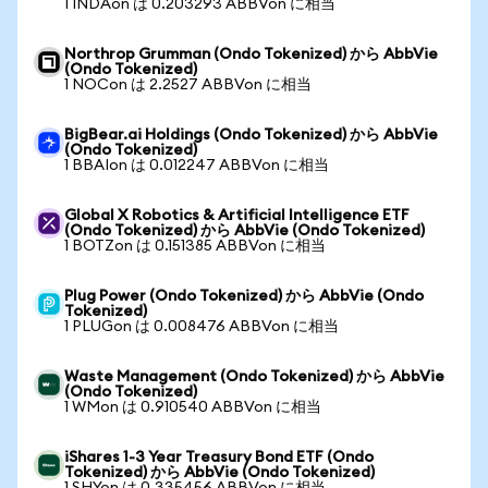
1 INDAon は 0.203293 ABBVon に相当
Northrop Grumman (Ondo Tokenized) から AbbVie
(Ondo Tokenized)
1 NOCon は 2.2527 ABBVon に相当
BigBear.ai Holdings (Ondo Tokenized) から AbbVie
(Ondo Tokenized)
1 BBAIon は 0.012247 ABBVon に相当
Global X Robotics & Artificial Intelligence ETF
(Ondo Tokenized) から AbbVie (Ondo Tokenized)
1 BOTZon は 0.151385 ABBVon に相当
Plug Power (Ondo Tokenized) から AbbVie (Ondo
Tokenized)
1 PLUGon は 0.008476 ABBVon に相当
Waste Management (Ondo Tokenized) から AbbVie
(Ondo Tokenized)
1 WMon は 0.910540 ABBVon に相当
iShares 1-3 Year Treasury Bond ETF (Ondo
Tokenized) から AbbVie (Ondo Tokenized)