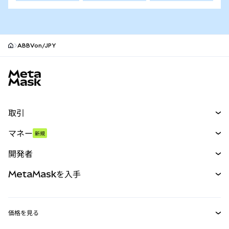
ABBVon/JPY
MetaMaskサイトフッター
取引
スワップ
マネー
新規
予測
新規
購入
開発者
パーペチュアル
新規
カード
ドキュメントを表示
MetaMaskを入手
RWA
mUSD
新規
ダッシュボード
トランザクションシールド
収益化
Smart Accounts Kit
Agent Wallet
新規
価格を見る
埋め込みウォレット
Snaps
ビットコインの価格