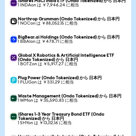
iShares MSCI India ETF (Ondo Tokenized) から 日本円
1 INDAon は ￥7,946.24 に相当
Northrop Grumman (Ondo Tokenized) から 日本円
1 NOCon は ￥88,052.15 に相当
BigBear.ai Holdings (Ondo Tokenized) から 日本円
1 BBAIon は ￥478.71 に相当
Global X Robotics & Artificial Intelligence ETF
(Ondo Tokenized) から 日本円
1 BOTZon は ￥5,917.27 に相当
Plug Power (Ondo Tokenized) から 日本円
1 PLUGon は ￥331.29 に相当
Waste Management (Ondo Tokenized) から 日本円
1 WMon は ￥35,590.83 に相当
iShares 1-3 Year Treasury Bond ETF (Ondo
Tokenized) から 日本円
1 SHYon は ￥13,112.16 に相当