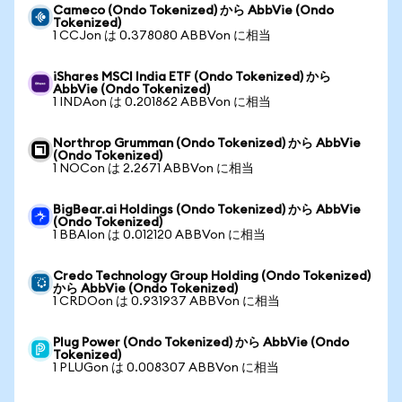
Cameco (Ondo Tokenized) から AbbVie (Ondo
Tokenized)
1 CCJon は 0.378080 ABBVon に相当
iShares MSCI India ETF (Ondo Tokenized) から
AbbVie (Ondo Tokenized)
1 INDAon は 0.201862 ABBVon に相当
Northrop Grumman (Ondo Tokenized) から AbbVie
(Ondo Tokenized)
1 NOCon は 2.2671 ABBVon に相当
BigBear.ai Holdings (Ondo Tokenized) から AbbVie
(Ondo Tokenized)
1 BBAIon は 0.012120 ABBVon に相当
Credo Technology Group Holding (Ondo Tokenized)
から AbbVie (Ondo Tokenized)
1 CRDOon は 0.931937 ABBVon に相当
Plug Power (Ondo Tokenized) から AbbVie (Ondo
Tokenized)
1 PLUGon は 0.008307 ABBVon に相当