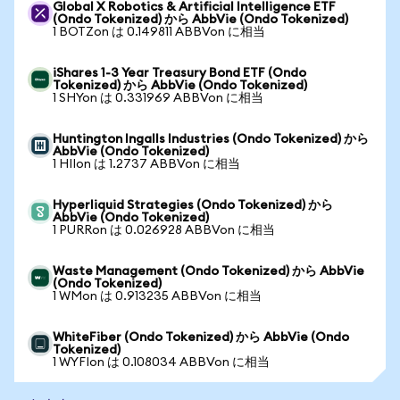
Global X Robotics & Artificial Intelligence ETF
(Ondo Tokenized) から AbbVie (Ondo Tokenized)
1 BOTZon は 0.149811 ABBVon に相当
iShares 1-3 Year Treasury Bond ETF (Ondo
Tokenized) から AbbVie (Ondo Tokenized)
1 SHYon は 0.331969 ABBVon に相当
Huntington Ingalls Industries (Ondo Tokenized) から
AbbVie (Ondo Tokenized)
1 HIIon は 1.2737 ABBVon に相当
Hyperliquid Strategies (Ondo Tokenized) から
AbbVie (Ondo Tokenized)
1 PURRon は 0.026928 ABBVon に相当
Waste Management (Ondo Tokenized) から AbbVie
(Ondo Tokenized)
1 WMon は 0.913235 ABBVon に相当
WhiteFiber (Ondo Tokenized) から AbbVie (Ondo
Tokenized)
1 WYFIon は 0.108034 ABBVon に相当