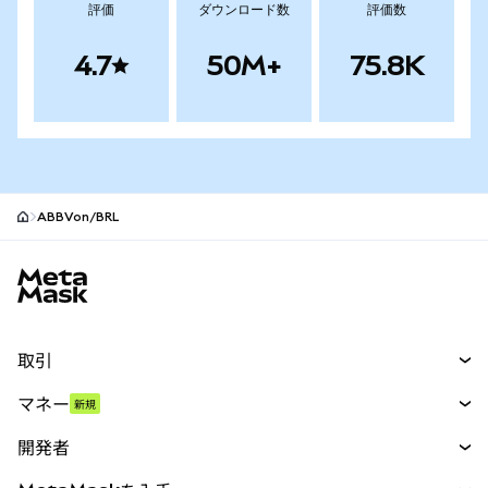
評価
ダウンロード数
評価数
4.7
50M+
75.8K
ABBVon/BRL
MetaMaskサイトフッター
取引
スワップ
マネー
新規
予測
新規
購入
開発者
パーペチュアル
新規
カード
ドキュメントを表示