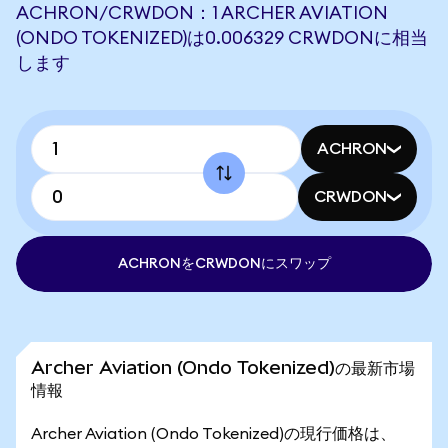
ACHRON/CRWDON：1 ARCHER AVIATION
(ONDO TOKENIZED)は0.006329 CRWDONに相当
します
ACHRON
CRWDON
ACHRONをCRWDONにスワップ
Archer Aviation (Ondo Tokenized)の最新市場
情報
Archer Aviation (Ondo Tokenized)の現行価格は、