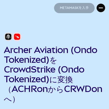
METAMASKを入手
METAMASKを入手
Archer Aviation (Ondo
Tokenized)を
CrowdStrike (Ondo
Tokenized)に変換
（ACHRonからCRWDon
へ）