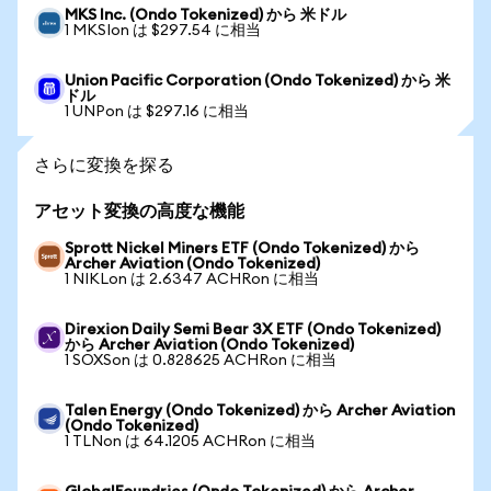
MKS Inc. (Ondo Tokenized) から 米ドル
1 MKSIon は $297.54 に相当
Union Pacific Corporation (Ondo Tokenized) から 米
ドル
1 UNPon は $297.16 に相当
さらに変換を探る
アセット変換の高度な機能
Sprott Nickel Miners ETF (Ondo Tokenized) から
Archer Aviation (Ondo Tokenized)
1 NIKLon は 2.6347 ACHRon に相当
Direxion Daily Semi Bear 3X ETF (Ondo Tokenized)
から Archer Aviation (Ondo Tokenized)
1 SOXSon は 0.828625 ACHRon に相当
Talen Energy (Ondo Tokenized) から Archer Aviation
(Ondo Tokenized)
1 TLNon は 64.1205 ACHRon に相当