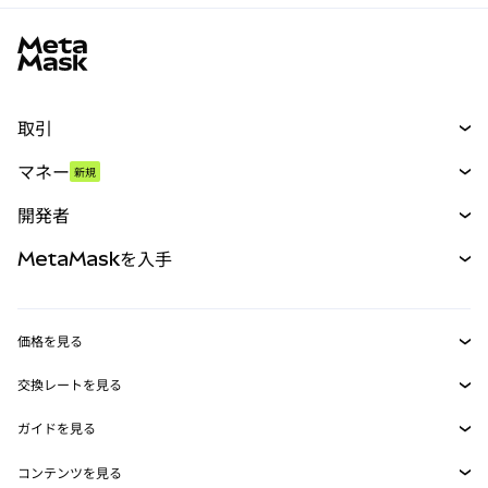
MetaMaskサイトフッター
取引
スワップ
マネー
新規
予測
新規
購入
開発者
パーペチュアル
新規
カード
ドキュメントを表示
MetaMaskを入手
RWA
mUSD
新規
ダッシュボード
トランザクションシールド
収益化
Smart Accounts Kit
Agent Wallet
新規
価格を見る
埋め込みウォレット
Snaps
ビットコインの価格
交換レートを見る
MetaMask Connect
イーサリアムの価格
報酬
新規
BTC→USD
Solanaの価格
ガイドを見る
Snaps
セキュリティ
ETH→USD
BTCの購入
Shiba Inuの価格
USDT→INR
コンテンツを見る
Web3サービス
サポート
ETHの購入