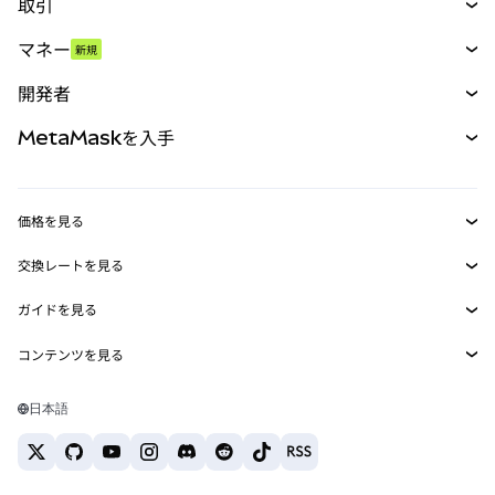
取引
スワップ
マネー
新規
予測
新規
購入
開発者
パーペチュアル
新規
カード
ドキュメントを表示
MetaMaskを入手
RWA
mUSD
新規
ダッシュボード
トランザクションシールド
収益化
Smart Accounts Kit
Agent Wallet
新規
価格を見る
埋め込みウォレット
Snaps
ビットコインの価格
交換レートを見る
MetaMask Connect
イーサリアムの価格
報酬
新規
BTC→USD
Solanaの価格
ガイドを見る
Snaps
セキュリティ
ETH→USD
BTCの購入
Shiba Inuの価格
USDT→INR
コンテンツを見る
Web3サービス
サポート
ETHの購入
Pepeの価格
ビットコインウォレット
BTC→USDT
SOLの購入
キャリア
Tetherの価格
Solanaウォレット
日本語
BTC→INR
PEPEの購入
お問い合わせ
USDCの価格
おすすめの暗号資産カード
ETH→USDT
USDTの購入
Chanlinkの価格
おすすめのモバイル暗号資産ウォレット
USDT→PHP