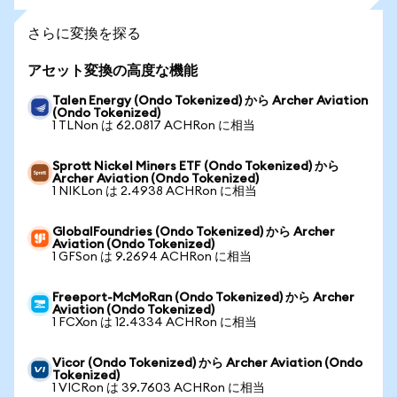
さらに変換を探る
アセット変換の高度な機能
Talen Energy (Ondo Tokenized) から Archer Aviation
(Ondo Tokenized)
1 TLNon は 62.0817 ACHRon に相当
Sprott Nickel Miners ETF (Ondo Tokenized) から
Archer Aviation (Ondo Tokenized)
1 NIKLon は 2.4938 ACHRon に相当
GlobalFoundries (Ondo Tokenized) から Archer
Aviation (Ondo Tokenized)
1 GFSon は 9.2694 ACHRon に相当
Freeport-McMoRan (Ondo Tokenized) から Archer
Aviation (Ondo Tokenized)
1 FCXon は 12.4334 ACHRon に相当
Vicor (Ondo Tokenized) から Archer Aviation (Ondo
Tokenized)
1 VICRon は 39.7603 ACHRon に相当