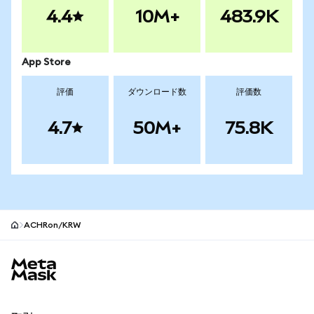
4.4
10M+
483.9K
App Store
評価
ダウンロード数
評価数
4.7
50M+
75.8K
ACHRon/KRW
MetaMaskサイトフッター