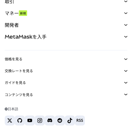
取引
スワップ
マネー
新規
予測
新規
購入
開発者
パーペチュアル
新規
カード
ドキュメントを表示
MetaMaskを入手
RWA
mUSD
新規
ダッシュボード
トランザクションシールド
収益化
Smart Accounts Kit
Agent Wallet
新規
価格を見る
埋め込みウォレット
Snaps
ビットコインの価格
交換レートを見る
MetaMask Connect
イーサリアムの価格
報酬
新規
BTC→USD
Solanaの価格
ガイドを見る
Snaps
セキュリティ
ETH→USD
BTCの購入
Shiba Inuの価格
USDT→INR
コンテンツを見る
Web3サービス
サポート
ETHの購入
Pepeの価格
ビットコインウォレット
BTC→USDT
SOLの購入
キャリア
Tetherの価格
Solanaウォレット
日本語
BTC→INR
PEPEの購入
お問い合わせ
USDCの価格
おすすめの暗号資産カード
ETH→USDT
USDTの購入
Chanlinkの価格
おすすめのモバイル暗号資産ウォレット
USDT→PHP