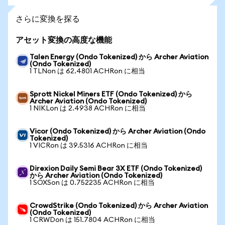
さらに変換を探る
アセット変換の高度な機能
Talen Energy (Ondo Tokenized) から Archer Aviation
(Ondo Tokenized)
1 TLNon は 62.4801 ACHRon に相当
Sprott Nickel Miners ETF (Ondo Tokenized) から
Archer Aviation (Ondo Tokenized)
1 NIKLon は 2.4938 ACHRon に相当
Vicor (Ondo Tokenized) から Archer Aviation (Ondo
Tokenized)
1 VICRon は 39.5316 ACHRon に相当
Direxion Daily Semi Bear 3X ETF (Ondo Tokenized)
から Archer Aviation (Ondo Tokenized)
1 SOXSon は 0.752235 ACHRon に相当
CrowdStrike (Ondo Tokenized) から Archer Aviation
(Ondo Tokenized)
1 CRWDon は 151.7804 ACHRon に相当