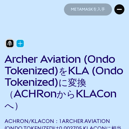
METAMASKを入手
METAMASKを入手
Archer Aviation (Ondo
Tokenized)をKLA (Ondo
Tokenized)に変換
（ACHRonからKLACon
へ）
ACHRON/KLACON：1 ARCHER AVIATION
(ONDO TOKENIZED)は0.002705 KLACONに相当