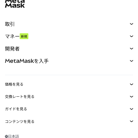
取引
スワップ
マネー
新規
予測
新規
購入
開発者
パーペチュアル
新規
カード
ドキュメントを表示
MetaMaskを入手
RWA
mUSD
新規
ダッシュボード
トランザクションシールド
収益化
Smart Accounts Kit
Agent Wallet
新規
価格を見る
埋め込みウォレット
Snaps
ビットコインの価格
交換レートを見る
MetaMask Connect
イーサリアムの価格
報酬
新規
BTC→USD
Solanaの価格
ガイドを見る
Snaps
セキュリティ
ETH→USD
BTCの購入
Shiba Inuの価格
USDT→INR
コンテンツを見る
Web3サービス
サポート
ETHの購入
Pepeの価格
ビットコインウォレット
BTC→USDT
SOLの購入
キャリア
Tetherの価格
Solanaウォレット
日本語