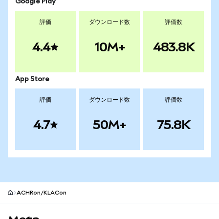
Google Play
評価
ダウンロード数
評価数
4.4
10M+
483.8K
App Store
評価
ダウンロード数
評価数
4.7
50M+
75.8K
ACHRon/KLACon
MetaMaskサイトフッター