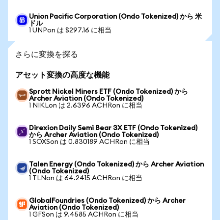
Union Pacific Corporation (Ondo Tokenized) から 米
ドル
1 UNPon は $297.16 に相当
さらに変換を探る
アセット変換の高度な機能
Sprott Nickel Miners ETF (Ondo Tokenized) から
Archer Aviation (Ondo Tokenized)
1 NIKLon は 2.6396 ACHRon に相当
Direxion Daily Semi Bear 3X ETF (Ondo Tokenized)
から Archer Aviation (Ondo Tokenized)
1 SOXSon は 0.830189 ACHRon に相当
Talen Energy (Ondo Tokenized) から Archer Aviation
(Ondo Tokenized)
1 TLNon は 64.2415 ACHRon に相当
GlobalFoundries (Ondo Tokenized) から Archer
Aviation (Ondo Tokenized)
1 GFSon は 9.4585 ACHRon に相当