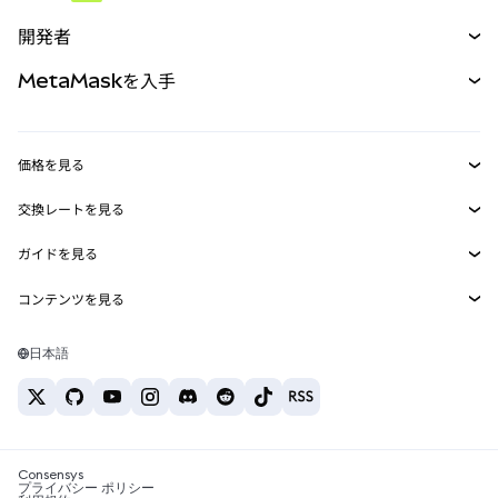
予測
新規
購入
開発者
パーペチュアル
新規
カード
ドキュメントを表示
MetaMaskを入手
RWA
mUSD
新規
ダッシュボード
トランザクションシールド
収益化
Smart Accounts Kit
Agent Wallet
新規
価格を見る
埋め込みウォレット
Snaps
ビットコインの価格
交換レートを見る
MetaMask Connect
イーサリアムの価格
報酬
新規
BTC→USD
Solanaの価格
ガイドを見る
Snaps
セキュリティ
ETH→USD
BTCの購入
Shiba Inuの価格
USDT→INR
コンテンツを見る
Web3サービス
サポート
ETHの購入
Pepeの価格
ビットコインウォレット
BTC→USDT
SOLの購入
キャリア
Tetherの価格
Solanaウォレット
日本語
BTC→INR
PEPEの購入
お問い合わせ
USDCの価格
おすすめの暗号資産カード
ETH→USDT
USDTの購入
Chanlinkの価格
おすすめのモバイル暗号資産ウォレット
USDT→PHP
USDCの購入
Polymarketとは？
BTC→EUR
SHIBの購入
Consensys
税制関連ニュース
プライバシー ポリシー