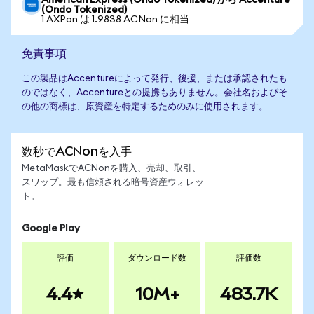
American Express (Ondo Tokenized) から Accenture
(Ondo Tokenized)
1 AXPon は 1.9838 ACNon に相当
免責事項
この製品はAccentureによって発行、後援、または承認されたも
のではなく、Accentureとの提携もありません。会社名およびそ
の他の商標は、原資産を特定するためのみに使用されます。
数秒でACNonを入手
MetaMaskでACNonを購入、売却、取引、
スワップ。最も信頼される暗号資産ウォレッ
ト。
Google Play
評価
ダウンロード数
評価数
4.4
10M+
483.7K