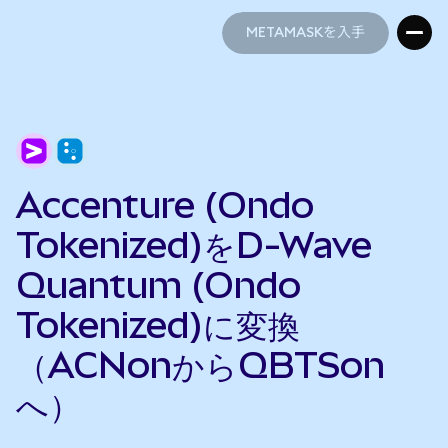
METAMASKを入手
METAMASKを入手
Accenture (Ondo
Tokenized)をD-Wave
Quantum (Ondo
Tokenized)に変換
（ACNonからQBTSon
へ）