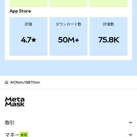
App Store
評価
ダウンロード数
評価数
4.7
50M+
75.8K
ACNon/QBTSon
MetaMaskサイトフッター
取引
スワップ
マネー
新規