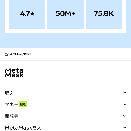
4.7
50M+
75.8K
ACNon/BDT
MetaMaskサイトフッター
取引
スワップ
マネー
新規
予測
新規
購入
開発者
パーペチュアル
新規
カード
ドキュメントを表示
MetaMaskを入手
RWA