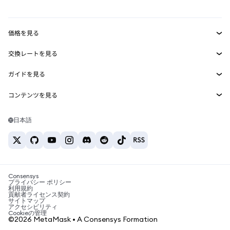
mUSD
新規
ダッシュボード
トランザクションシールド
収益化
Smart Accounts Kit
Agent Wallet
新規
価格を見る
埋め込みウォレット
Snaps
ビットコインの価格
交換レートを見る
MetaMask Connect
イーサリアムの価格
報酬
新規
BTC→USD
Solanaの価格
ガイドを見る
Snaps
セキュリティ
ETH→USD
BTCの購入
Shiba Inuの価格
USDT→INR
コンテンツを見る
Web3サービス
サポート
ETHの購入
Pepeの価格
ビットコインウォレット
BTC→USDT
SOLの購入
キャリア
Tetherの価格
Solanaウォレット
日本語
BTC→INR
PEPEの購入
お問い合わせ
USDCの価格
おすすめの暗号資産カード
ETH→USDT
USDTの購入
Chanlinkの価格
おすすめのモバイル暗号資産ウォレット
USDT→PHP
USDCの購入
Polymarketとは？
BTC→EUR
SHIBの購入
Consensys
税制関連ニュース
プライバシー ポリシー
利用規約
BNBの購入
貢献者ライセンス契約
暗号資産の購入方法は？
サイトマップ
アクセシビリティ
ビットコインを売るには？
Cookieの管理
©2026 MetaMask • A Consensys Formation