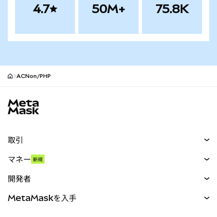
4.7
50M+
75.8K
ACNon/PHP
MetaMaskサイトフッター
取引
スワップ
マネー
新規
予測
新規
購入
開発者
パーペチュアル
新規
カード
ドキュメントを表示
MetaMaskを入手
RWA
mUSD
新規
ダッシュボード
トランザクションシールド