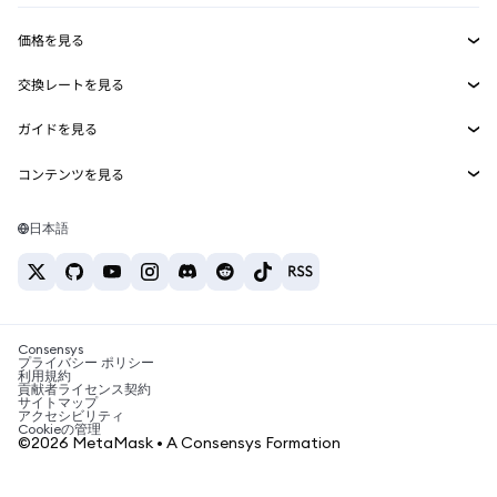
収益化
Smart Accounts Kit
Agent Wallet
新規
価格を見る
埋め込みウォレット
Snaps
ビットコインの価格
交換レートを見る
MetaMask Connect
イーサリアムの価格
報酬
新規
BTC→USD
Solanaの価格
ガイドを見る
Snaps
セキュリティ
ETH→USD
BTCの購入
Shiba Inuの価格
USDT→INR
コンテンツを見る
Web3サービス
サポート
ETHの購入
Pepeの価格
ビットコインウォレット
BTC→USDT
SOLの購入
キャリア
Tetherの価格
Solanaウォレット
日本語
BTC→INR
PEPEの購入
お問い合わせ
USDCの価格
おすすめの暗号資産カード
ETH→USDT
USDTの購入
Chanlinkの価格
おすすめのモバイル暗号資産ウォレット
USDT→PHP
USDCの購入
Polymarketとは？
BTC→EUR
SHIBの購入
Consensys
税制関連ニュース
プライバシー ポリシー
利用規約
BNBの購入
貢献者ライセンス契約
暗号資産の購入方法は？
サイトマップ
アクセシビリティ
ビットコインを売るには？
Cookieの管理
©2026 MetaMask • A Consensys Formation