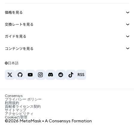
収益化
Smart Accounts Kit
Agent Wallet
新規
価格を見る
埋め込みウォレット
Snaps
ビットコインの価格
交換レートを見る
MetaMask Connect
イーサリアムの価格
報酬
新規
BTC→USD
Solanaの価格
ガイドを見る
Snaps
セキュリティ
ETH→USD
BTCの購入
Shiba Inuの価格
USDT→INR
コンテンツを見る
Web3サービス
サポート
ETHの購入
Pepeの価格
ビットコインウォレット
BTC→USDT
SOLの購入
キャリア
Tetherの価格
Solanaウォレット
日本語
BTC→INR
PEPEの購入
お問い合わせ
USDCの価格
おすすめの暗号資産カード
ETH→USDT
USDTの購入
Chanlinkの価格
おすすめのモバイル暗号資産ウォレット
USDT→PHP
USDCの購入
Polymarketとは？
BTC→EUR
SHIBの購入
Consensys
税制関連ニュース
プライバシー ポリシー
利用規約
BNBの購入
貢献者ライセンス契約
暗号資産の購入方法は？
サイトマップ
アクセシビリティ
ビットコインを売るには？
Cookieの管理
©2026 MetaMask • A Consensys Formation