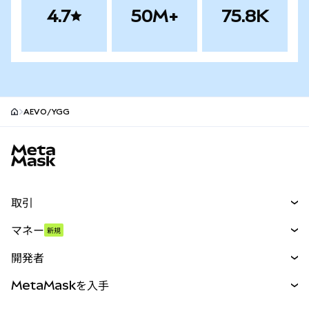
4.7
50M+
75.8K
AEVO/YGG
MetaMaskサイトフッター
取引
スワップ
マネー
新規
予測
新規
購入
開発者
パーペチュアル
新規
カード
ドキュメントを表示
MetaMaskを入手
RWA
mUSD
新規
ダッシュボード
トランザクションシールド