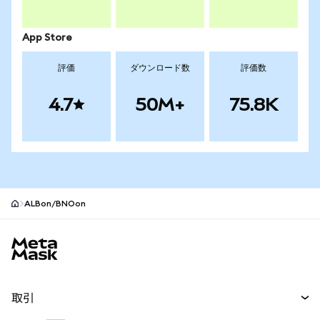
App Store
評価
ダウンロード数
評価数
4.7
50M+
75.8K
ALBon/BNOon
MetaMaskサイトフッター
取引
スワップ