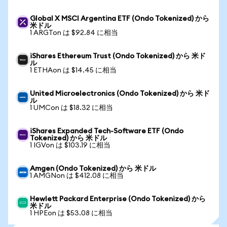
Global X MSCI Argentina ETF (Ondo Tokenized) から
米ドル
1 ARGTon は $92.84 に相当
iShares Ethereum Trust (Ondo Tokenized) から 米ド
ル
1 ETHAon は $14.45 に相当
United Microelectronics (Ondo Tokenized) から 米ド
ル
1 UMCon は $18.32 に相当
iShares Expanded Tech-Software ETF (Ondo
Tokenized) から 米ドル
1 IGVon は $103.19 に相当
Amgen (Ondo Tokenized) から 米ドル
1 AMGNon は $412.08 に相当
Hewlett Packard Enterprise (Ondo Tokenized) から
米ドル
1 HPEon は $53.08 に相当