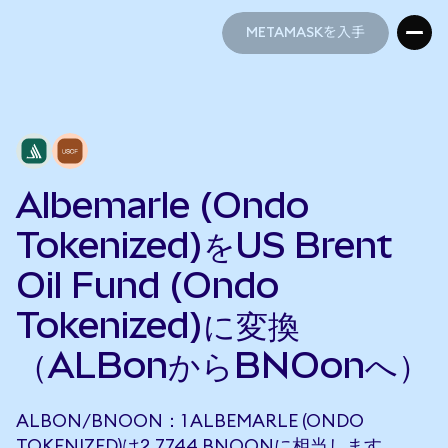
METAMASKを入手
METAMASKを入手
Albemarle (Ondo
Tokenized)をUS Brent
Oil Fund (Ondo
Tokenized)に変換
（ALBonからBNOonへ）
ALBON/BNOON：1 ALBEMARLE (ONDO
TOKENIZED)は2.7744 BNOONに相当します