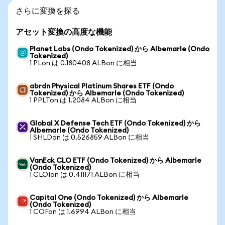
さらに変換を探る
アセット変換の高度な機能
Planet Labs (Ondo Tokenized) から Albemarle (Ondo
Tokenized)
1 PLon は 0.180408 ALBon に相当
abrdn Physical Platinum Shares ETF (Ondo
Tokenized) から Albemarle (Ondo Tokenized)
1 PPLTon は 1.2084 ALBon に相当
Global X Defense Tech ETF (Ondo Tokenized) から
Albemarle (Ondo Tokenized)
1 SHLDon は 0.526859 ALBon に相当
VanEck CLO ETF (Ondo Tokenized) から Albemarle
(Ondo Tokenized)
1 CLOIon は 0.411171 ALBon に相当
Capital One (Ondo Tokenized) から Albemarle
(Ondo Tokenized)
1 COFon は 1.6994 ALBon に相当