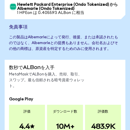
Hewlett Packard Enterprise (Ondo Tokenized) から
Albemarle (Ondo Tokenized)
1 HPEon は 0.405593 ALBon に相当
免責事項
この製品はAlbemarleによって発行、後援、または承認されたも
のではなく、Albemarleとの提携もありません。会社名およびそ
の他の商標は、原資産を特定するためのみに使用されます。
数秒でALBonを入手
MetaMaskでALBonを購入、売却、取引、
スワップ。最も信頼される暗号資産ウォレッ
ト。
Google Play
評価
ダウンロード数
評価数
4.4
10M+
483.9K