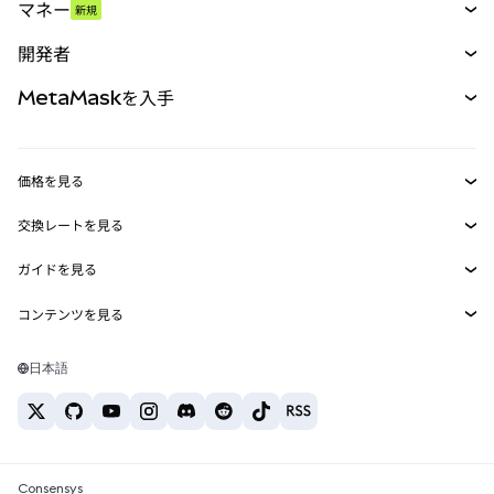
マネー
新規
予測
新規
購入
開発者
パーペチュアル
新規
カード
ドキュメントを表示
MetaMaskを入手
RWA
mUSD
新規
ダッシュボード
トランザクションシールド
収益化
Smart Accounts Kit
Agent Wallet
新規
価格を見る
埋め込みウォレット
Snaps
ビットコインの価格
交換レートを見る
MetaMask Connect
イーサリアムの価格
報酬
新規
BTC→USD
Solanaの価格
ガイドを見る
Snaps
セキュリティ
ETH→USD
BTCの購入
Shiba Inuの価格
USDT→INR
コンテンツを見る
Web3サービス
サポート
ETHの購入
Pepeの価格
ビットコインウォレット
BTC→USDT
SOLの購入
キャリア
Tetherの価格
Solanaウォレット
日本語
BTC→INR
PEPEの購入
お問い合わせ
USDCの価格
おすすめの暗号資産カード
ETH→USDT
USDTの購入
Chanlinkの価格
おすすめのモバイル暗号資産ウォレット
USDT→PHP
USDCの購入
Polymarketとは？
BTC→EUR
SHIBの購入
Consensys