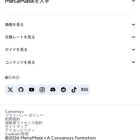
MetaMaskを入手
RWA
mUSD
新規
ダッシュボード
トランザクションシールド
収益化
Smart Accounts Kit
Agent Wallet
新規
価格を見る
埋め込みウォレット
Snaps
ビットコインの価格
交換レートを見る
MetaMask Connect
イーサリアムの価格
報酬
新規
BTC→USD
Solanaの価格
ガイドを見る
Snaps
セキュリティ
ETH→USD
BTCの購入
Shiba Inuの価格
USDT→INR
コンテンツを見る
Web3サービス
サポート
ETHの購入
Pepeの価格
ビットコインウォレット
BTC→USDT
SOLの購入
キャリア
Tetherの価格
Solanaウォレット
日本語
BTC→INR
PEPEの購入
お問い合わせ
USDCの価格
おすすめの暗号資産カード
ETH→USDT
USDTの購入
Chanlinkの価格
おすすめのモバイル暗号資産ウォレット
USDT→PHP
USDCの購入
Polymarketとは？
BTC→EUR
SHIBの購入
Consensys
税制関連ニュース
プライバシー ポリシー
利用規約
BNBの購入
貢献者ライセンス契約
暗号資産の購入方法は？
サイトマップ
アクセシビリティ
ビットコインを売るには？
Cookieの管理
©2026 MetaMask • A Consensys Formation