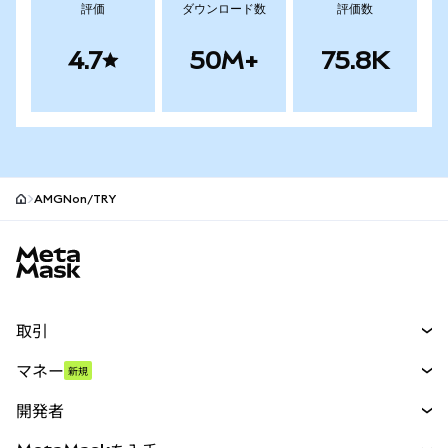
評価
ダウンロード数
評価数
4.7
50M+
75.8K
AMGNon/TRY
MetaMaskサイトフッター
取引
スワップ
マネー
新規
予測
新規
購入
開発者
パーペチュアル
新規
カード
ドキュメントを表示