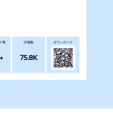
ド数
評価数
ダウンロード
+
75.8K