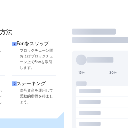
る方法
取引
Fonをスワップ
し
ブロックチェーン間
およびブロックチェ
ーン上でFonを取引
します。
15分
30分
ステーキング
ッ
暗号資産を運用して
ン
受動的所得を得まし
し
ょう。