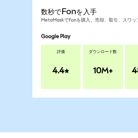
数秒でFonを入手
MetaMaskでFonを購入、売却、取引、ス
Google Play
評価
ダウンロード数
4.4
10M+
4