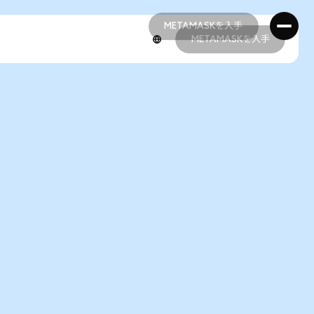
METAMASKを入手
METAMASKを入手
METAMASKを入手
METAMASKを入手