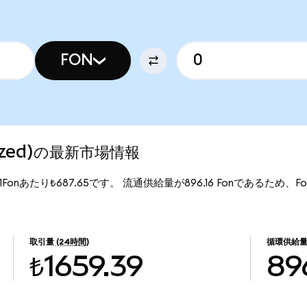
FON
enized)の最新市場情報
は、1Fonあたり₺687.65です。 流通供給量が896.16 Fonであるため、Ford
。
取引量
(24時間)
循環供給
₺1659.39
89