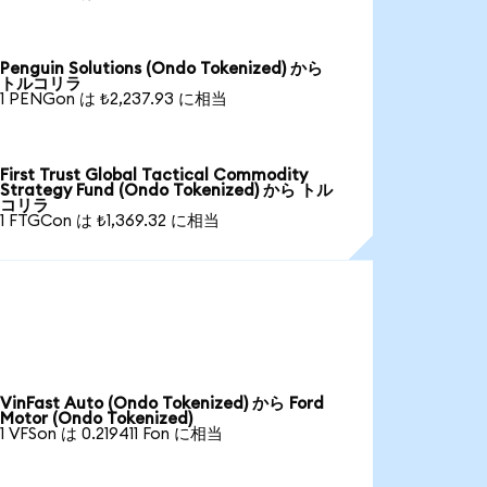
Penguin Solutions (Ondo Tokenized) から
トルコリラ
1 PENGon は ₺2,237.93 に相当
First Trust Global Tactical Commodity
Strategy Fund (Ondo Tokenized) から トル
コリラ
1 FTGCon は ₺1,369.32 に相当
VinFast Auto (Ondo Tokenized) から Ford
Motor (Ondo Tokenized)
1 VFSon は 0.219411 Fon に相当