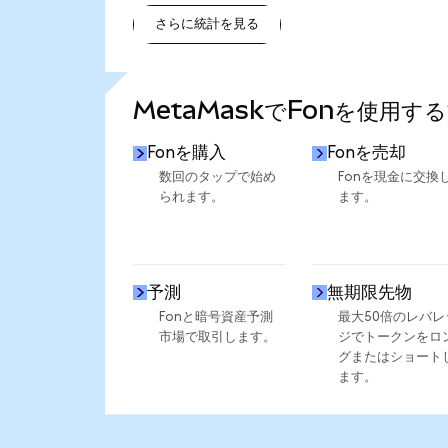
さらに統計を見る
さらに統計を見る
MetaMaskでFonを使用す
Fonを購入
Fonを売却
数回のタップで始め
Fonを現金に交換
られます。
ます。
予測
無期限先物
Fonと暗号資産予測
最大50倍のレバレ
市場で取引します。
ジでトークンをロ
グまたはショート
ます。