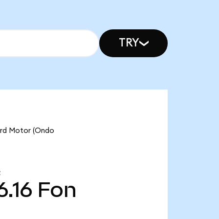
TRY
 Motor (Ondo
量
6.16
Fon