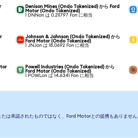
r
Denison Mines (Ondo Tokenized) から Ford
Motor (Ondo Tokenized)
1 DNNon は 0.211797 Fon に相当
r
Johnson & Johnson (Ondo Tokenized) から
Ford Motor (Ondo Tokenized)
1 JNJon は 18.0692 Fon に相当
tor
Powell Industries (Ondo Tokenized) から
Ford Motor (Ondo Tokenized)
1 POWLon は 14.6341 Fon に相当
援、または承認されたものではなく、Ford Motorとの提携もあり