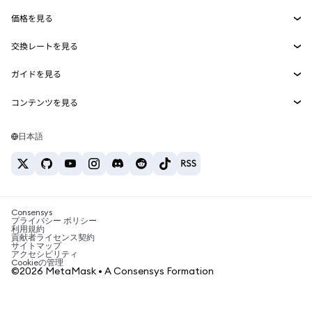
Smart Accounts Kit
Agent Wallet
新規
価格を見る
埋め込みウォレット
Snaps
ビットコインの価格
交換レートを見る
MetaMask Connect
イーサリアムの価格
報酬
新規
BTC→USD
Solanaの価格
ガイドを見る
Snaps
セキュリティ
ETH→USD
BTCの購入
Shiba Inuの価格
USDT→INR
コンテンツを見る
Web3サービス
サポート
ETHの購入
Pepeの価格
ビットコインウォレット
BTC→USDT
SOLの購入
キャリア
Tetherの価格
Solanaウォレット
日本語
BTC→INR
PEPEの購入
お問い合わせ
USDCの価格
おすすめの暗号資産カード
ETH→USDT
USDTの購入
Chanlinkの価格
おすすめのモバイル暗号資産ウォレット
USDT→PHP
USDCの購入
Polymarketとは？
BTC→EUR
SHIBの購入
Consensys
税制関連ニュース
プライバシー ポリシー
利用規約
BNBの購入
貢献者ライセンス契約
暗号資産の購入方法は？
サイトマップ
アクセシビリティ
ビットコインを売るには？
Cookieの管理
©2026 MetaMask • A Consensys Formation