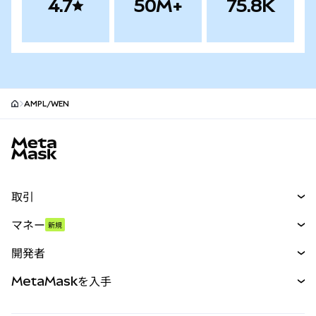
4.7
50M+
75.8K
AMPL/WEN
MetaMaskサイトフッター
取引
スワップ
マネー
新規
予測
新規
購入
開発者
パーペチュアル
新規
カード
ドキュメントを表示
MetaMaskを入手
RWA
mUSD
新規
ダッシュボード
トランザクションシールド
収益化