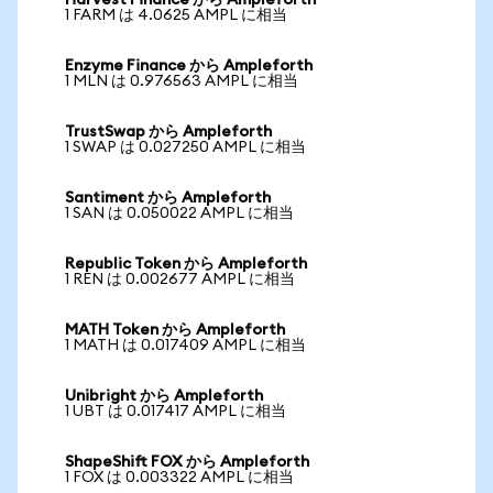
Harvest Finance から Ampleforth
1 FARM は 4.0625 AMPL に相当
Enzyme Finance から Ampleforth
1 MLN は 0.976563 AMPL に相当
TrustSwap から Ampleforth
1 SWAP は 0.027250 AMPL に相当
Santiment から Ampleforth
1 SAN は 0.050022 AMPL に相当
Republic Token から Ampleforth
1 REN は 0.002677 AMPL に相当
MATH Token から Ampleforth
1 MATH は 0.017409 AMPL に相当
Unibright から Ampleforth
1 UBT は 0.017417 AMPL に相当
ShapeShift FOX から Ampleforth
1 FOX は 0.003322 AMPL に相当