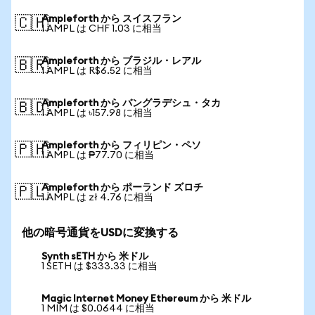
Ampleforth から スイスフラン
🇨🇭
1 AMPL は CHF 1.03 に相当
Ampleforth から ブラジル・レアル
🇧🇷
1 AMPL は R$6.52 に相当
Ampleforth から バングラデシュ・タカ
🇧🇩
1 AMPL は ৳157.98 に相当
Ampleforth から フィリピン・ペソ
🇵🇭
1 AMPL は ₱77.70 に相当
Ampleforth から ポーランド ズロチ
🇵🇱
1 AMPL は zł 4.76 に相当
他の暗号通貨をUSDに変換する
Synth sETH から 米ドル
1 SETH は $333.33 に相当
Magic Internet Money Ethereum から 米ドル
1 MIM は $0.0644 に相当