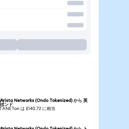
る
Arista Networks (Ondo Tokenized) から 英

ポンド
1 ANETon は £140.72 に相当
Arista Networks (Ondo Tokenized) から ト