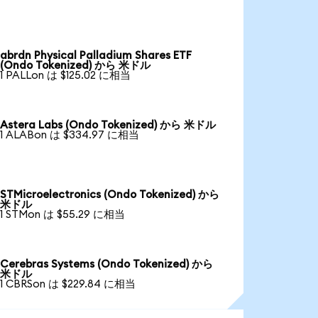
abrdn Physical Palladium Shares ETF
(Ondo Tokenized) から 米ドル
1 PALLon は $125.02 に相当
Astera Labs (Ondo Tokenized) から 米ドル
1 ALABon は $334.97 に相当
STMicroelectronics (Ondo Tokenized) から
米ドル
1 STMon は $55.29 に相当
Cerebras Systems (Ondo Tokenized) から
米ドル
1 CBRSon は $229.84 に相当