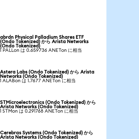
abrdn Physical Palladium Shares ETF
(Ondo Tokenized) から Arista Networks
(Ondo Tokenized)
1 PALLon は 0.659736 ANETon に相当
Astera Labs (Ondo Tokenized) から Arista
Networks (Ondo Tokenized)
1 ALABon は 1.7677 ANETon に相当
STMicroelectronics (Ondo Tokenized) から
Arista Networks (Ondo Tokenized)
1 STMon は 0.291768 ANETon に相当
Cerebras Systems (Ondo Tokenized) から
Arista Networks (Ondo Tokenized)