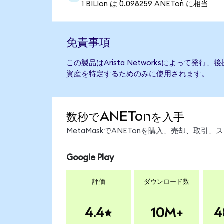
1 BILIon は 0.098259 ANETon に相当
免責事項
この製品はArista Networksによって発
資産を特定するためのみに使用されます。
数秒でANETonを入手
MetaMaskでANETonを購入、売却、取
Google Play
評価
ダウンロード数
4.4
10M+
4