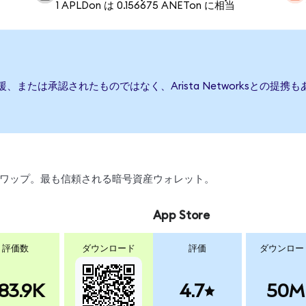
1 APLDon は 0.156675 ANETon に相当
行、後援、または承認されたものではなく、Arista Networksと
引、スワップ。最も信頼される暗号資産ウォレット。
App Store
評価数
ダウンロード
評価
ダウンロー
83.9K
4.7
50M