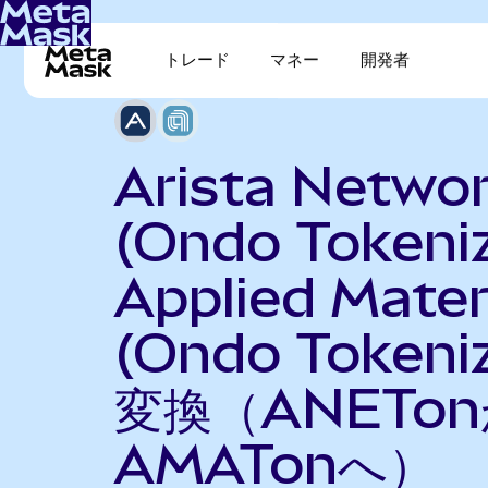
トレード
マネー
開発者
Arista Netwo
(Ondo Tokeni
Applied Mater
(Ondo Tokeni
変換（ANETo
AMATonへ）