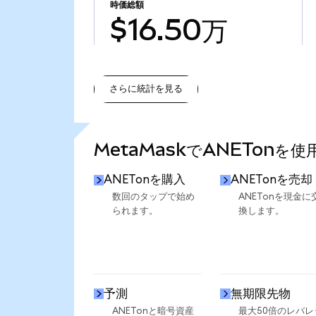
時価総額
$16.50万
さらに統計を見る
さらに統計を見る
MetaMaskでANETonを
ANETonを購入
ANETonを売却
数回のタップで始め
ANETonを現金に
られます。
換します。
予測
無期限先物
ANETonと暗号資産
最大50倍のレバレ