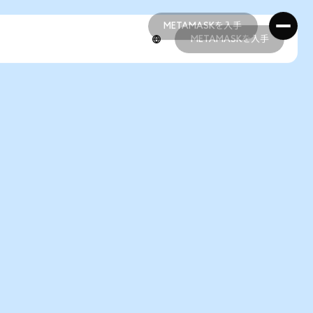
METAMASKを入手
METAMASKを入手
METAMASKを入手
METAMASKを入手