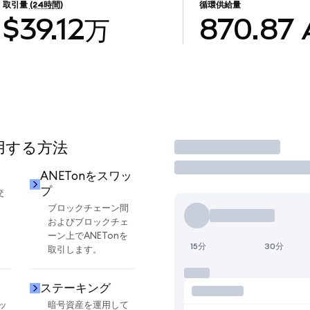
取引量
(24時間)
循環供給量
$39.12万
870.87
使用する方法
取引
ANETonをスワッ
プ
交
ブロックチェーン間
およびブロックチェ
ーン上でANETonを
15分
30分
取引します。
ステーキング
ッ
暗号資産を運用して