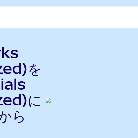
rks
zed)を
ials
zed)に
nから