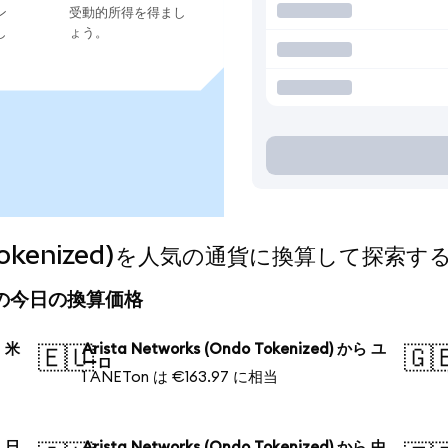
ン
受動的所得を得まし
し
ょう。
do Tokenized)を人気の通貨に換算して探索す
ized)の今日の換算価格
ら 米
Arista Networks (Ondo Tokenized) から ユ
🇪🇺
🇬
ーロ
1 ANETon は €163.97 に相当
ら 日
Arista Networks (Ondo Tokenized) から 中