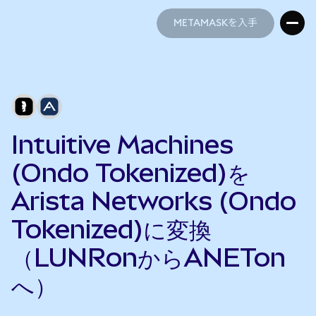
METAMASKを入手
METAMASKを入手
Intuitive Machines
(Ondo Tokenized)を
Arista Networks (Ondo
Tokenized)に変換
（LUNRonからANETon
へ）