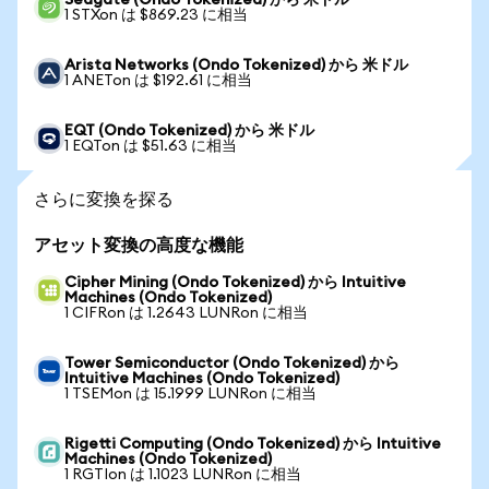
Seagate (Ondo Tokenized) から 米ドル
1 STXon は $869.23 に相当
Arista Networks (Ondo Tokenized) から 米ドル
1 ANETon は $192.61 に相当
EQT (Ondo Tokenized) から 米ドル
1 EQTon は $51.63 に相当
さらに変換を探る
アセット変換の高度な機能
Cipher Mining (Ondo Tokenized) から Intuitive
Machines (Ondo Tokenized)
1 CIFRon は 1.2643 LUNRon に相当
Tower Semiconductor (Ondo Tokenized) から
Intuitive Machines (Ondo Tokenized)
1 TSEMon は 15.1999 LUNRon に相当
Rigetti Computing (Ondo Tokenized) から Intuitive
Machines (Ondo Tokenized)
1 RGTIon は 1.1023 LUNRon に相当