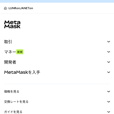
LUNRon/ANETon
MetaMaskサイトフッター
取引
スワップ
マネー
新規
予測
新規
購入
開発者
パーペチュアル
新規
カード
ドキュメントを表示
MetaMaskを入手
RWA
mUSD
新規
ダッシュボード
トランザクションシールド
収益化
Smart Accounts Kit
Agent Wallet
新規
価格を見る
埋め込みウォレット
Snaps
ビットコインの価格
交換レートを見る
MetaMask Connect
イーサリアムの価格
報酬
新規
BTC→USD
Solanaの価格
ガイドを見る
Snaps
ETH→USD