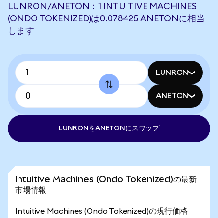
LUNRON/ANETON：1 INTUITIVE MACHINES
(ONDO TOKENIZED)は0.078425 ANETONに相当
します
LUNRON
ANETON
LUNRONをANETONにスワップ
Intuitive Machines (Ondo Tokenized)の最新
市場情報
Intuitive Machines (Ondo Tokenized)の現行価格