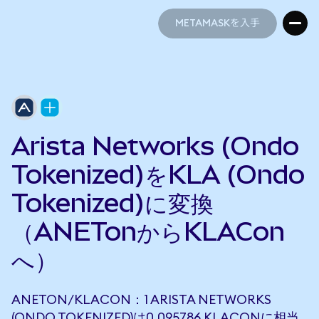
METAMASKを入手
METAMASKを入手
Arista Networks (Ondo
Tokenized)をKLA (Ondo
Tokenized)に変換
（ANETonからKLACon
へ）
ANETON/KLACON：1 ARISTA NETWORKS
(ONDO TOKENIZED)は0.095786 KLACONに相当