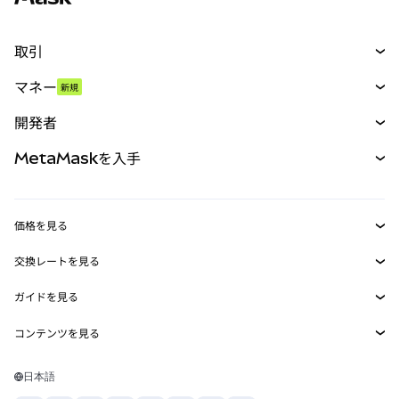
取引
スワップ
マネー
新規
予測
新規
購入
開発者
パーペチュアル
新規
カード
ドキュメントを表示
MetaMaskを入手
RWA
mUSD
新規
ダッシュボード
トランザクションシールド
収益化
Smart Accounts Kit
Agent Wallet
新規
価格を見る
埋め込みウォレット
Snaps
ビットコインの価格
交換レートを見る
MetaMask Connect
イーサリアムの価格
報酬
新規
BTC→USD
Solanaの価格
ガイドを見る
Snaps
セキュリティ
ETH→USD
BTCの購入
Shiba Inuの価格
USDT→INR
コンテンツを見る
Web3サービス
サポート
ETHの購入
Pepeの価格
ビットコインウォレット
BTC→USDT
SOLの購入
キャリア
Tetherの価格
Solanaウォレット
日本語
BTC→INR
PEPEの購入