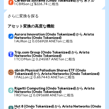
Cerebras Systems (Ondo Tokenized) から 米ドル
1 CBRSon は $226.74 に相当
さらに変換を探る
アセット変換の高度な機能
Aurora Innovation (Ondo Tokenized) から Arista
Networks (Ondo Tokenized)
1 AURon は 0.036928 ANETon に相当
Trip.com Group (Ondo Tokenized) から Arista
Networks (Ondo Tokenized)
1 TCOMon は 0.245187 ANETon に相当
abrdn Physical Palladium Shares ETF (Ondo
Tokenized) から Arista Networks (Ondo Tokenized)
1 PALLon は 0.657443 ANETon に相当
Rigetti Computing (Ondo Tokenized) から Arista
Networks (Ondo Tokenized)
1 RGTIon は 0.093688 ANETon に相当
Hut 8 (Ondo Tokenized) から Arista Networks (Ondo