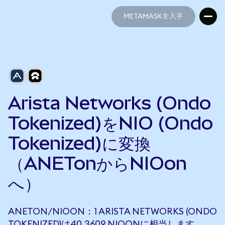
METAMASKを入手
METAMASKを入手
Arista Networks (Ondo
Tokenized)をNIO (Ondo
Tokenized)に変換
（ANETonからNIOon
へ）
ANETON/NIOON：1 ARISTA NETWORKS (ONDO
TOKENIZED)は40.3609 NIOONに相当します