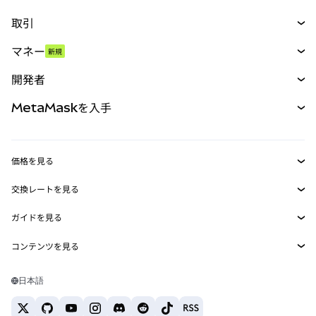
取引
スワップ
マネー
新規
予測
新規
購入
開発者
パーペチュアル
新規
カード
ドキュメントを表示
MetaMaskを入手
RWA
mUSD
新規
ダッシュボード
トランザクションシールド
収益化
Smart Accounts Kit
Agent Wallet
新規
価格を見る
埋め込みウォレット
Snaps
ビットコインの価格
交換レートを見る
MetaMask Connect
イーサリアムの価格
報酬
新規
BTC→USD
Solanaの価格
ガイドを見る
Snaps
セキュリティ
ETH→USD
BTCの購入
Shiba Inuの価格
USDT→INR
コンテンツを見る
Web3サービス
サポート
ETHの購入
Pepeの価格
ビットコインウォレット
BTC→USDT
SOLの購入
キャリア
Tetherの価格
Solanaウォレット
日本語
BTC→INR
PEPEの購入
お問い合わせ
USDCの価格
おすすめの暗号資産カード
ETH→USDT
USDTの購入