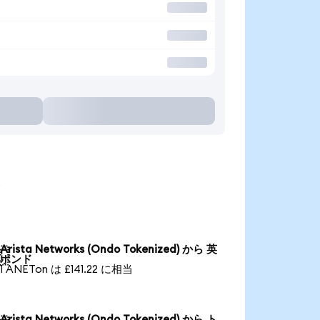
る
Arista Networks (Ondo Tokenized) から 英

ポンド
1 ANETon は £141.22 に相当
Arista Networks (Ondo Tokenized) から ト