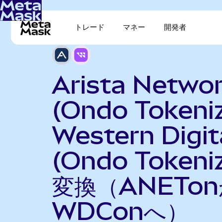
トレード
マネー
開発者
Arista Netwo
(Ondo Tokeni
Western Digit
(Ondo Tokeni
変換（ANETo
WDConへ）