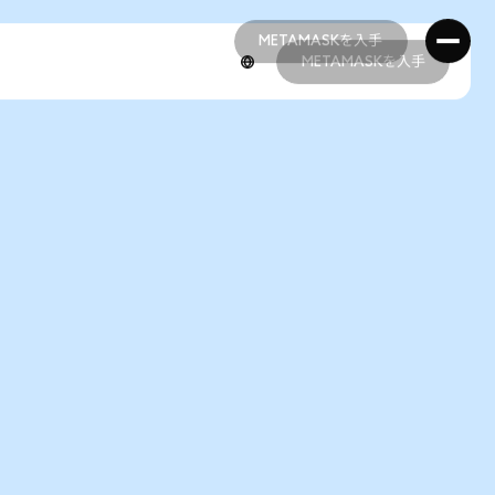
METAMASKを入手
METAMASKを入手
METAMASKを入手
METAMASKを入手