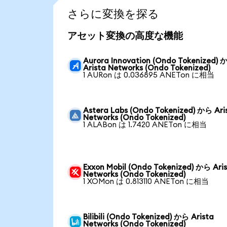
さらに変換を探る
アセット変換の高度な機能
Aurora Innovation (Ondo Tokenized)
Arista Networks (Ondo Tokenized)
1 AURon は 0.036895 ANETon に相当
Astera Labs (Ondo Tokenized) から Ari
Networks (Ondo Tokenized)
1 ALABon は 1.7420 ANETon に相当
Exxon Mobil (Ondo Tokenized) から Ari
Networks (Ondo Tokenized)
1 XOMon は 0.813110 ANETon に相当
Bilibili (Ondo Tokenized) から Arista
Networks (Ondo Tokenized)