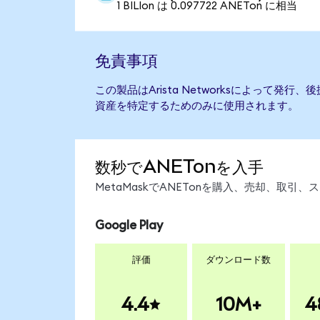
1 BILIon は 0.097722 ANETon に相当
免責事項
この製品はArista Networksによって発
資産を特定するためのみに使用されます。
数秒でANETonを入手
MetaMaskでANETonを購入、売却、取
Google Play
評価
ダウンロード数
4.4
10M+
4