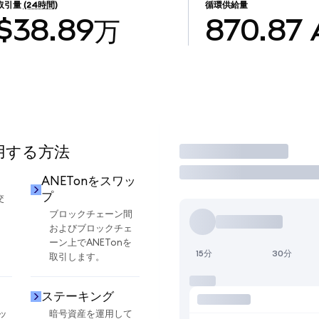
取引量
(24時間)
循環供給量
$38.89万
870.87
使用する方法
取引
ANETonをスワッ
プ
交
ブロックチェーン間
およびブロックチェ
ーン上でANETonを
15分
30分
取引します。
ステーキング
ッ
暗号資産を運用して