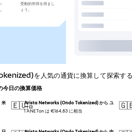
ン
受動的所得を得まし
し
ょう。
do Tokenized)を人気の通貨に換算して探索す
ized)の今日の換算価格
ら 米
Arista Networks (Ondo Tokenized) から ユ
🇪🇺
🇬
ーロ
1 ANETon は €164.83 に相当
ら 日
Arista Networks (Ondo Tokenized) から 中