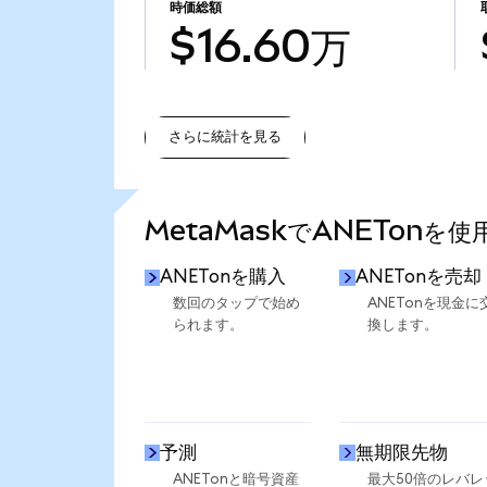
時価総額
$16.60万
さらに統計を見る
さらに統計を見る
MetaMaskでANETonを
ANETonを購入
ANETonを売却
数回のタップで始め
ANETonを現金に
られます。
換します。
予測
無期限先物
ANETonと暗号資産
最大50倍のレバレ