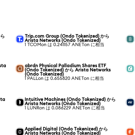
 から
Trip.com Group (Ondo Tokenized) から
Arista Networks (Ondo Tokenized)
1 TCOMon は 0.241157 ANETon に相当
sta
abrdn Physical Palladium Shares ETF
(Ondo Tokenized) から Arista Networks
(Ondo Tokenized)
1 PALLon は 0.655820 ANETon に相当
sta
Intuitive Machines (Ondo Tokenized) から
Arista Networks (Ondo Tokenized)
1 LUNRon は 0.086229 ANETon に相当
Applied Digital (Ondo Tokenized) から
Arista Networks (Ondo Tokenized)