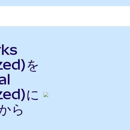
rks
zed)を
al
zed)に
nから