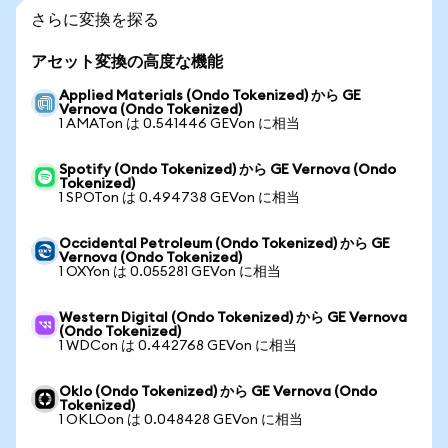
さらに変換を探る
アセット変換の高度な機能
Applied Materials (Ondo Tokenized) から GE
Vernova (Ondo Tokenized)
1 AMATon は 0.541446 GEVon に相当
Spotify (Ondo Tokenized) から GE Vernova (Ondo
Tokenized)
1 SPOTon は 0.494738 GEVon に相当
Occidental Petroleum (Ondo Tokenized) から GE
Vernova (Ondo Tokenized)
1 OXYon は 0.055281 GEVon に相当
Western Digital (Ondo Tokenized) から GE Vernova
(Ondo Tokenized)
1 WDCon は 0.442768 GEVon に相当
Oklo (Ondo Tokenized) から GE Vernova (Ondo
Tokenized)
1 OKLOon は 0.048428 GEVon に相当