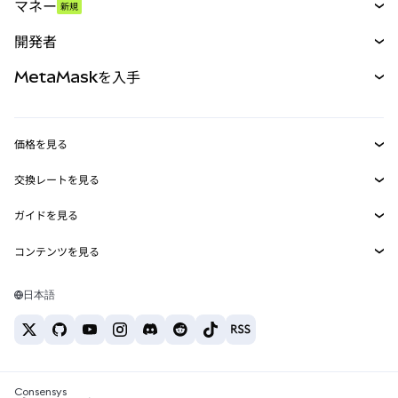
マネー
新規
予測
新規
購入
開発者
パーペチュアル
新規
カード
ドキュメントを表示
MetaMaskを入手
RWA
mUSD
新規
ダッシュボード
トランザクションシールド
収益化
Smart Accounts Kit
Agent Wallet
新規
価格を見る
埋め込みウォレット
Snaps
ビットコインの価格
交換レートを見る
MetaMask Connect
イーサリアムの価格
報酬
新規
BTC→USD
Solanaの価格
ガイドを見る
Snaps
セキュリティ
ETH→USD
BTCの購入
Shiba Inuの価格
USDT→INR
コンテンツを見る
Web3サービス
サポート
ETHの購入
Pepeの価格
ビットコインウォレット
BTC→USDT
SOLの購入
キャリア
Tetherの価格
Solanaウォレット
日本語
BTC→INR
PEPEの購入
お問い合わせ
USDCの価格
おすすめの暗号資産カード
ETH→USDT
USDTの購入
Chanlinkの価格
おすすめのモバイル暗号資産ウォレット
USDT→PHP
USDCの購入
Polymarketとは？
BTC→EUR
SHIBの購入
Consensys