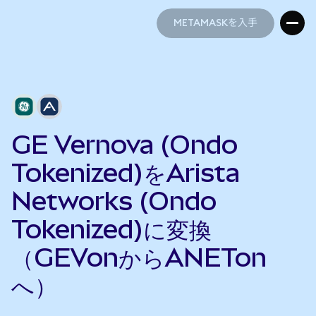
METAMASKを入手
METAMASKを入手
GE Vernova (Ondo
Tokenized)をArista
Networks (Ondo
Tokenized)に変換
（GEVonからANETon
へ）