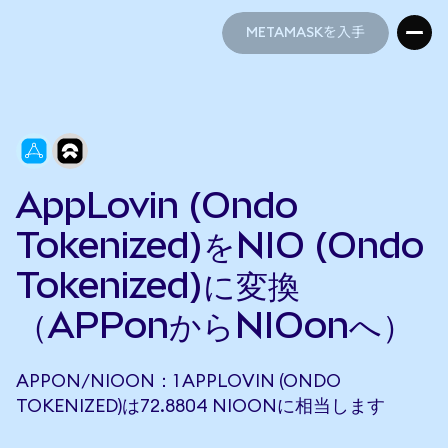
METAMASKを入手
METAMASKを入手
AppLovin (Ondo
Tokenized)をNIO (Ondo
Tokenized)に変換
（APPonからNIOonへ）
APPON/NIOON：1 APPLOVIN (ONDO
TOKENIZED)は72.8804 NIOONに相当します