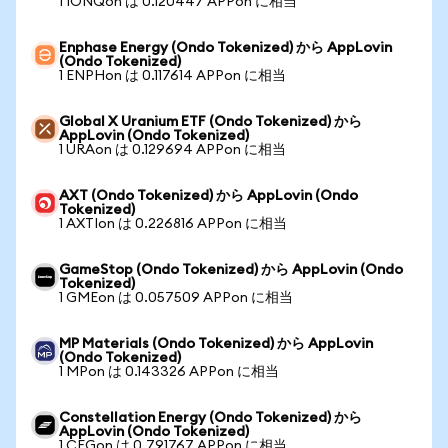
1 IONQon は 0.120447 APPon に相当
Enphase Energy (Ondo Tokenized) から AppLovin
(Ondo Tokenized)
1 ENPHon は 0.117614 APPon に相当
Global X Uranium ETF (Ondo Tokenized) から
AppLovin (Ondo Tokenized)
1 URAon は 0.129694 APPon に相当
AXT (Ondo Tokenized) から AppLovin (Ondo
Tokenized)
1 AXTIon は 0.226816 APPon に相当
GameStop (Ondo Tokenized) から AppLovin (Ondo
Tokenized)
1 GMEon は 0.057509 APPon に相当
MP Materials (Ondo Tokenized) から AppLovin
(Ondo Tokenized)
1 MPon は 0.143326 APPon に相当
Constellation Energy (Ondo Tokenized) から
AppLovin (Ondo Tokenized)
1 CEGon は 0.791767 APPon に相当