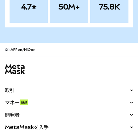
4.7
50M+
75.8K
APPon/NIOon
MetaMaskサイトフッター
取引
スワップ
マネー
新規
予測
新規
購入
開発者
パーペチュアル
新規
カード
ドキュメントを表示
MetaMaskを入手
RWA
mUSD
新規
ダッシュボード
トランザクションシールド