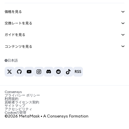
収益化
Smart Accounts Kit
Agent Wallet
新規
価格を見る
埋め込みウォレット
Snaps
ビットコインの価格
交換レートを見る
MetaMask Connect
イーサリアムの価格
報酬
新規
BTC→USD
Solanaの価格
ガイドを見る
Snaps
セキュリティ
ETH→USD
BTCの購入
Shiba Inuの価格
USDT→INR
コンテンツを見る
Web3サービス
サポート
ETHの購入
Pepeの価格
ビットコインウォレット
BTC→USDT
SOLの購入
キャリア
Tetherの価格
Solanaウォレット
日本語
BTC→INR
PEPEの購入
お問い合わせ
USDCの価格
おすすめの暗号資産カード
ETH→USDT
USDTの購入
Chanlinkの価格
おすすめのモバイル暗号資産ウォレット
USDT→PHP
USDCの購入
Polymarketとは？
BTC→EUR
SHIBの購入
Consensys
税制関連ニュース
プライバシー ポリシー
利用規約
BNBの購入
貢献者ライセンス契約
暗号資産の購入方法は？
サイトマップ
アクセシビリティ
ビットコインを売るには？
Cookieの管理
©2026 MetaMask • A Consensys Formation