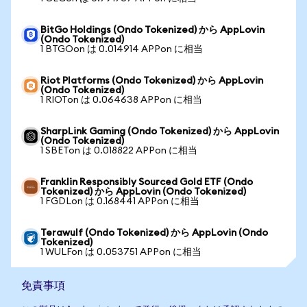
BitGo Holdings (Ondo Tokenized) から AppLovin
(Ondo Tokenized)
1 BTGOon は 0.014914 APPon に相当
Riot Platforms (Ondo Tokenized) から AppLovin
(Ondo Tokenized)
1 RIOTon は 0.064638 APPon に相当
SharpLink Gaming (Ondo Tokenized) から AppLovin
(Ondo Tokenized)
1 SBETon は 0.018822 APPon に相当
Franklin Responsibly Sourced Gold ETF (Ondo
Tokenized) から AppLovin (Ondo Tokenized)
1 FGDLon は 0.168441 APPon に相当
Terawulf (Ondo Tokenized) から AppLovin (Ondo
Tokenized)
1 WULFon は 0.053751 APPon に相当
免責事項