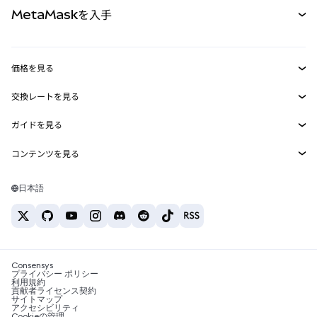
ドキュメントを表示
MetaMaskを入手
RWA
mUSD
新規
ダッシュボード
トランザクションシールド
収益化
Smart Accounts Kit
Agent Wallet
新規
価格を見る
埋め込みウォレット
Snaps
ビットコインの価格
交換レートを見る
MetaMask Connect
イーサリアムの価格
報酬
新規
BTC→USD
Solanaの価格
ガイドを見る
Snaps
セキュリティ
ETH→USD
BTCの購入
Shiba Inuの価格
USDT→INR
コンテンツを見る
Web3サービス
サポート
ETHの購入
Pepeの価格
ビットコインウォレット
BTC→USDT
SOLの購入
キャリア
Tetherの価格
Solanaウォレット
日本語
BTC→INR
PEPEの購入
お問い合わせ
USDCの価格
おすすめの暗号資産カード
ETH→USDT
USDTの購入
Chanlinkの価格
おすすめのモバイル暗号資産ウォレット
USDT→PHP
USDCの購入
Polymarketとは？
BTC→EUR
SHIBの購入
Consensys
税制関連ニュース
プライバシー ポリシー
利用規約
BNBの購入
貢献者ライセンス契約
暗号資産の購入方法は？
サイトマップ
アクセシビリティ
ビットコインを売るには？
Cookieの管理