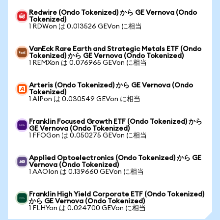
Redwire (Ondo Tokenized) から GE Vernova (Ondo
Tokenized)
1 RDWon は 0.013526 GEVon に相当
VanEck Rare Earth and Strategic Metals ETF (Ondo
Tokenized) から GE Vernova (Ondo Tokenized)
1 REMXon は 0.076965 GEVon に相当
Arteris (Ondo Tokenized) から GE Vernova (Ondo
Tokenized)
1 AIPon は 0.030549 GEVon に相当
Franklin Focused Growth ETF (Ondo Tokenized) から
GE Vernova (Ondo Tokenized)
1 FFOGon は 0.050275 GEVon に相当
Applied Optoelectronics (Ondo Tokenized) から GE
Vernova (Ondo Tokenized)
1 AAOIon は 0.139660 GEVon に相当
Franklin High Yield Corporate ETF (Ondo Tokenized)
から GE Vernova (Ondo Tokenized)
1 FLHYon は 0.024700 GEVon に相当