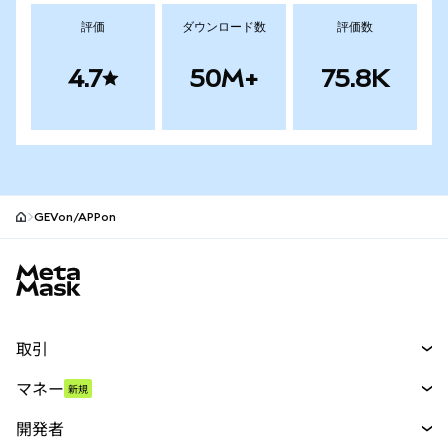
評価
ダウンロード数
評価数
4.7
50M+
75.8K
GEVon/APPon
MetaMaskサイトフッター
取引
スワップ
マネー
新規
予測
新規
購入
開発者
パーペチュアル
新規
カード