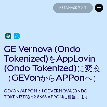
METAMASKを入手
METAMASKを入手
GE Vernova (Ondo
Tokenized)をAppLovin
(Ondo Tokenized)に変換
（GEVonからAPPonへ）
GEVON/APPON：1 GE VERNOVA (ONDO
TOKENIZED)は2.8665 APPONに相当します