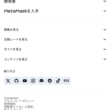
開発者
パーペチュアル
新規
カード
ドキュメントを表示
MetaMaskを入手
RWA
mUSD
新規
ダッシュボード
トランザクションシールド
収益化
Smart Accounts Kit
Agent Wallet
新規
価格を見る
埋め込みウォレット
Snaps
ビットコインの価格
交換レートを見る
MetaMask Connect
イーサリアムの価格
報酬
新規
BTC→USD
Solanaの価格
ガイドを見る
Snaps
セキュリティ
ETH→USD
BTCの購入
Shiba Inuの価格
USDT→INR
コンテンツを見る
Web3サービス
サポート
ETHの購入
Pepeの価格
ビットコインウォレット
BTC→USDT
SOLの購入
キャリア
Tetherの価格
Solanaウォレット
日本語
BTC→INR
PEPEの購入
お問い合わせ
USDCの価格
おすすめの暗号資産カード
ETH→USDT
USDTの購入
Chanlinkの価格
おすすめのモバイル暗号資産ウォレット
USDT→PHP
USDCの購入
Polymarketとは？
BTC→EUR
SHIBの購入
Consensys
税制関連ニュース
プライバシー ポリシー
利用規約
BNBの購入
貢献者ライセンス契約
暗号資産の購入方法は？
サイトマップ