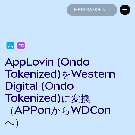
METAMASKを入手
METAMASKを入手
AppLovin (Ondo
Tokenized)をWestern
Digital (Ondo
Tokenized)に変換
（APPonからWDCon
へ）