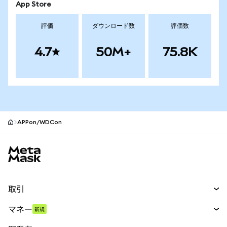
App Store
評価
ダウンロード数
評価数
4.7
50M+
75.8K
APPon/WDCon
MetaMaskサイトフッター
取引
スワップ
マネー
新規
予測
新規
購入