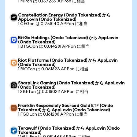
1 MPon は 0.137239 APPon に相当
Constellation Energy (Ondo Tokenized) から
AppLovin (Ondo Tokenized)
1 CEGon は 0.758140 APPon に相当
BitGo Holdings (Ondo Tokenized) から AppLovin
(Ondo Tokenized)
1 BTGOon は 0.014281 APPon に相当
Riot Platforms (Ondo Tokenized) から AppLovin
(Ondo Tokenized)
1 RIOTon は 0.061893 APPon に相当
SharpLink Gaming (Ondo Tokenized) から AppLovin
(Ondo Tokenized)
1 SBETon は 0.018022 APPon に相当
Franklin Responsibly Sourced Gold ETF (Ondo
Tokenized) から AppLovin (Ondo Tokenized)
1 FGDLon は 0.161288 APPon に相当
Terawulf (Ondo Tokenized) から AppLovin (Ondo
Tokenized)