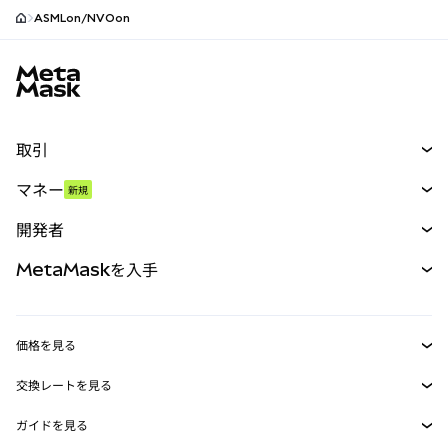
ASMLon/NVOon
MetaMaskサイトフッター
取引
スワップ
マネー
新規
予測
新規
購入
開発者
パーペチュアル
新規
カード
ドキュメントを表示
MetaMaskを入手
RWA
mUSD
新規
ダッシュボード
トランザクションシールド
収益化
Smart Accounts Kit
Agent Wallet
新規
価格を見る
埋め込みウォレット
Snaps
ビットコインの価格
交換レートを見る
MetaMask Connect
イーサリアムの価格
報酬
新規
BTC→USD
Solanaの価格
ガイドを見る
Snaps
セキュリティ
ETH→USD
BTCの購入