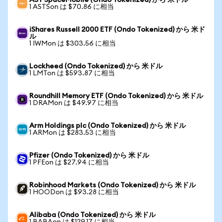
AST SpaceMobile (Ondo Tokenized) から 米ドル
1 ASTSon は $70.86 に相当
iShares Russell 2000 ETF (Ondo Tokenized) から 米ド
ル
1 IWMon は $303.56 に相当
Lockheed (Ondo Tokenized) から 米ドル
1 LMTon は $593.87 に相当
Roundhill Memory ETF (Ondo Tokenized) から 米ドル
1 DRAMon は $49.97 に相当
Arm Holdings plc (Ondo Tokenized) から 米ドル
1 ARMon は $283.53 に相当
Pfizer (Ondo Tokenized) から 米ドル
1 PFEon は $27.94 に相当
Robinhood Markets (Ondo Tokenized) から 米ドル
1 HOODon は $93.28 に相当
Alibaba (Ondo Tokenized) から 米ドル