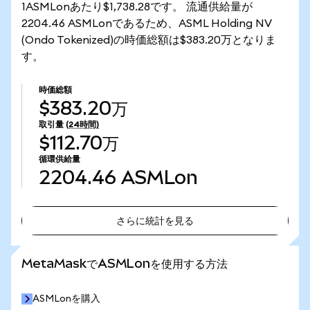
1ASMLonあたり$1,738.28です。 流通供給量が
2204.46 ASMLonであるため、ASML Holding NV
(Ondo Tokenized)の時価総額は$383.20万となりま
す。
時価総額
$383.20万
取引量
(24時間)
$112.70万
循環供給量
2204.46
ASMLon
さらに統計を見る
さらに統計を見る
MetaMaskでASMLonを使用する方法
ASMLonを購入