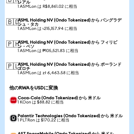
🇧🇷
レアル
1 ASMLon は R$8,861.02 に相当
ASML Holding NV (Ondo Tokenized) から バングラデ
🇧🇩
シュ・タカ
1 ASMLon は ৳215,157.94 に相当
ASML Holding NV (Ondo Tokenized) から フィリピ
🇵🇭
ン・ペソ
1 ASMLon は ₱105,521.83 に相当
ASML Holding NV (Ondo Tokenized) から ポーランド
🇵🇱
ズロチ
1 ASMLon は zł 6,463.58 に相当
他のRWAをUSDに変換
Coca-Cola (Ondo Tokenized) から 米ドル
1 KOon は $88.82 に相当
Palantir Technologies (Ondo Tokenized) から 米ドル
1 PLTRon は $170.22 に相当