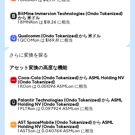
1 BABAon は $129.17 に相当
BitMine Immersion Technologies (Ondo Tokenized)
から 米ドル
1 BMNRon は $18.26 に相当
Qualcomm (Ondo Tokenized) から 米ドル
1 QCOMon は $169.81 に相当
さらに変換を探る
アセット変換の高度な機能
Coca-Cola (Ondo Tokenized) から ASML Holding NV
(Ondo Tokenized)
1 KOon は 0.051096 ASMLon に相当
Palantir Technologies (Ondo Tokenized) から ASML
Holding NV (Ondo Tokenized)
1 PLTRon は 0.097924 ASMLon に相当
AST SpaceMobile (Ondo Tokenized) から ASML
Holding NV (Ondo Tokenized)
1 ASTSon は 0.040764 ASMLon に相当