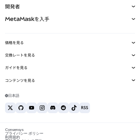
購入
開発者
パーペチュアル
新規
カード
ドキュメントを表示
MetaMaskを入手
RWA
mUSD
新規
ダッシュボード
トランザクションシールド
収益化
Smart Accounts Kit
Agent Wallet
新規
価格を見る
埋め込みウォレット
Snaps
ビットコインの価格
交換レートを見る
MetaMask Connect
イーサリアムの価格
報酬
新規
BTC→USD
Solanaの価格
ガイドを見る
Snaps
セキュリティ
ETH→USD
BTCの購入
Shiba Inuの価格
USDT→INR
コンテンツを見る
Web3サービス
サポート
ETHの購入
Pepeの価格
ビットコインウォレット
BTC→USDT
SOLの購入
キャリア
Tetherの価格
Solanaウォレット
日本語
BTC→INR
PEPEの購入
お問い合わせ
USDCの価格
おすすめの暗号資産カード
ETH→USDT
USDTの購入
Chanlinkの価格
おすすめのモバイル暗号資産ウォレット
USDT→PHP
USDCの購入
Polymarketとは？
BTC→EUR
SHIBの購入
Consensys
税制関連ニュース
プライバシー ポリシー
利用規約
BNBの購入