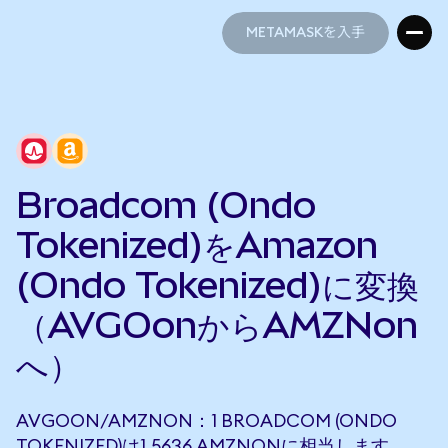
METAMASKを入手
METAMASKを入手
Broadcom (Ondo
Tokenized)をAmazon
(Ondo Tokenized)に変換
（AVGOonからAMZNon
へ）
AVGOON/AMZNON：1 BROADCOM (ONDO
TOKENIZED)は1.5636 AMZNONに相当します