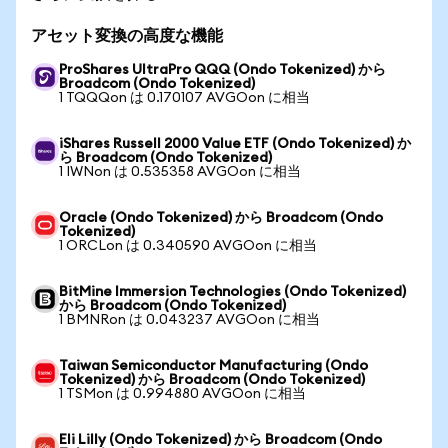
アセット変換の高度な機能
ProShares UltraPro QQQ (Ondo Tokenized) から
Broadcom (Ondo Tokenized)
1 TQQQon は 0.170107 AVGOon に相当
iShares Russell 2000 Value ETF (Ondo Tokenized) か
ら Broadcom (Ondo Tokenized)
1 IWNon は 0.535358 AVGOon に相当
Oracle (Ondo Tokenized) から Broadcom (Ondo
Tokenized)
1 ORCLon は 0.340590 AVGOon に相当
BitMine Immersion Technologies (Ondo Tokenized)
から Broadcom (Ondo Tokenized)
1 BMNRon は 0.043237 AVGOon に相当
Taiwan Semiconductor Manufacturing (Ondo
Tokenized) から Broadcom (Ondo Tokenized)
1 TSMon は 0.994880 AVGOon に相当
Eli Lilly (Ondo Tokenized) から Broadcom (Ondo