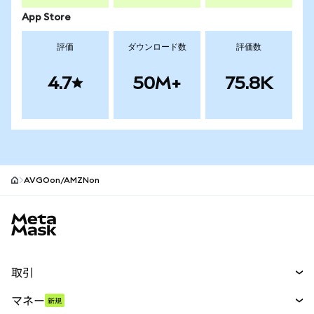
App Store
評価
ダウンロード数
評価数
4.7
50M+
75.8K
AVGOon/AMZNon
MetaMaskサイトフッター
取引
スワップ
マネー
新規
予測
新規