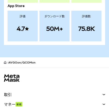
App Store
評価
ダウンロード数
評価数
4.7
50M+
75.8K
AVGOon/QCOMon
MetaMaskサイトフッター
取引
スワップ
マネー
新規
予測
新規