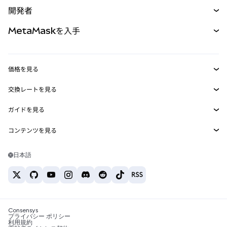
購入
開発者
パーペチュアル
新規
カード
ドキュメントを表示
MetaMaskを入手
RWA
mUSD
新規
ダッシュボード
トランザクションシールド
収益化
Smart Accounts Kit
Agent Wallet
新規
価格を見る
埋め込みウォレット
Snaps
ビットコインの価格
交換レートを見る
MetaMask Connect
イーサリアムの価格
報酬
新規
BTC→USD
Solanaの価格
ガイドを見る
Snaps
セキュリティ
ETH→USD
BTCの購入
Shiba Inuの価格
USDT→INR
コンテンツを見る
Web3サービス
サポート
ETHの購入
Pepeの価格
ビットコインウォレット
BTC→USDT
SOLの購入
キャリア
Tetherの価格
Solanaウォレット
日本語
BTC→INR
PEPEの購入
お問い合わせ
USDCの価格
おすすめの暗号資産カード
ETH→USDT
USDTの購入
Chanlinkの価格
おすすめのモバイル暗号資産ウォレット
USDT→PHP
USDCの購入
Polymarketとは？
BTC→EUR
SHIBの購入
Consensys
税制関連ニュース
プライバシー ポリシー
利用規約
BNBの購入