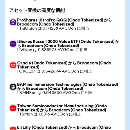
アセット変換の高度な機能
ProShares UltraPro QQQ (Ondo Tokenized) から
Broadcom (Ondo Tokenized)
1 TQQQon は 0.171258 AVGOon に相当
iShares Russell 2000 Value ETF (Ondo Tokenized) か
ら Broadcom (Ondo Tokenized)
1 IWNon は 0.538978 AVGOon に相当
Oracle (Ondo Tokenized) から Broadcom (Ondo
Tokenized)
1 ORCLon は 0.342894 AVGOon に相当
BitMine Immersion Technologies (Ondo Tokenized)
から Broadcom (Ondo Tokenized)
1 BMNRon は 0.043530 AVGOon に相当
Taiwan Semiconductor Manufacturing (Ondo
Tokenized) から Broadcom (Ondo Tokenized)
1 TSMon は 1.0016 AVGOon に相当
Eli Lilly (Ondo Tokenized) から Broadcom (Ondo