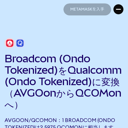
METAMASKを入手
METAMASKを入手
Broadcom (Ondo
Tokenized)をQualcomm
(Ondo Tokenized)に変換
（AVGOonからQCOMon
へ）
AVGOON/QCOMON：1 BROADCOM (ONDO
TOKENIZED)は2.5975 QCOMONに相当します