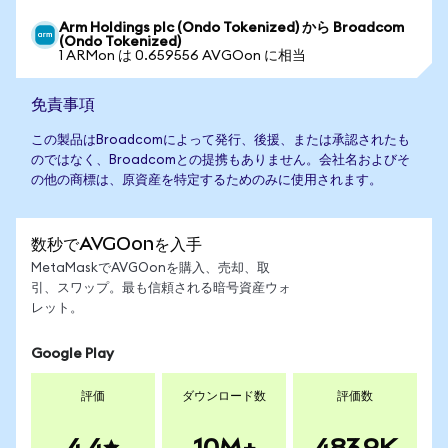
Arm Holdings plc (Ondo Tokenized) から Broadcom
(Ondo Tokenized)
1 ARMon は 0.659556 AVGOon に相当
免責事項
この製品はBroadcomによって発行、後援、または承認されたも
のではなく、Broadcomとの提携もありません。会社名およびそ
の他の商標は、原資産を特定するためのみに使用されます。
数秒でAVGOonを入手
MetaMaskでAVGOonを購入、売却、取
引、スワップ。最も信頼される暗号資産ウォ
レット。
Google Play
評価
ダウンロード数
評価数
4.4
10M+
483.9K