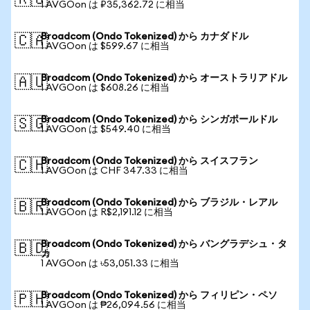
🇷🇺
1 AVGOon は ₽35,362.72 に相当
Broadcom (Ondo Tokenized) から カナダドル
🇨🇦
1 AVGOon は $599.67 に相当
Broadcom (Ondo Tokenized) から オーストラリアドル
🇦🇺
1 AVGOon は $608.26 に相当
Broadcom (Ondo Tokenized) から シンガポールドル
🇸🇬
1 AVGOon は $549.40 に相当
Broadcom (Ondo Tokenized) から スイスフラン
🇨🇭
1 AVGOon は CHF 347.33 に相当
Broadcom (Ondo Tokenized) から ブラジル・レアル
🇧🇷
1 AVGOon は R$2,191.12 に相当
Broadcom (Ondo Tokenized) から バングラデシュ・タ
🇧🇩
カ
1 AVGOon は ৳53,051.33 に相当
Broadcom (Ondo Tokenized) から フィリピン・ペソ
🇵🇭
1 AVGOon は ₱26,094.56 に相当