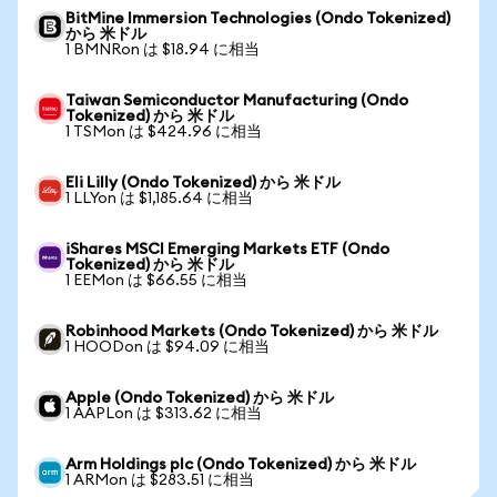
BitMine Immersion Technologies (Ondo Tokenized)
から 米ドル
1 BMNRon は $18.94 に相当
Taiwan Semiconductor Manufacturing (Ondo
Tokenized) から 米ドル
1 TSMon は $424.96 に相当
Eli Lilly (Ondo Tokenized) から 米ドル
1 LLYon は $1,185.64 に相当
iShares MSCI Emerging Markets ETF (Ondo
Tokenized) から 米ドル
1 EEMon は $66.55 に相当
Robinhood Markets (Ondo Tokenized) から 米ドル
1 HOODon は $94.09 に相当
Apple (Ondo Tokenized) から 米ドル
1 AAPLon は $313.62 に相当
Arm Holdings plc (Ondo Tokenized) から 米ドル
1 ARMon は $283.51 に相当