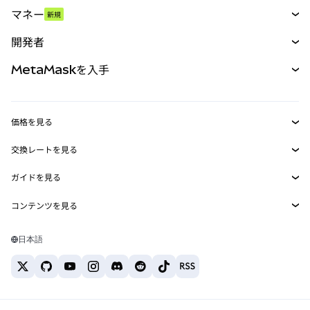
スワップ
マネー
新規
予測
新規
購入
開発者
パーペチュアル
新規
カード
ドキュメントを表示
MetaMaskを入手
RWA
mUSD
新規
ダッシュボード
トランザクションシールド
収益化
Smart Accounts Kit
Agent Wallet
新規
価格を見る
埋め込みウォレット
Snaps
ビットコインの価格
交換レートを見る
MetaMask Connect
イーサリアムの価格
報酬
新規
BTC→USD
Solanaの価格
ガイドを見る
Snaps
セキュリティ
ETH→USD
BTCの購入
Shiba Inuの価格
USDT→INR
コンテンツを見る
Web3サービス
サポート
ETHの購入
Pepeの価格
ビットコインウォレット
BTC→USDT
SOLの購入
キャリア
Tetherの価格
Solanaウォレット
日本語
BTC→INR
PEPEの購入
お問い合わせ
USDCの価格
おすすめの暗号資産カード
ETH→USDT
USDTの購入
Chanlinkの価格
おすすめのモバイル暗号資産ウォレット
USDT→PHP
USDCの購入
Polymarketとは？
BTC→EUR