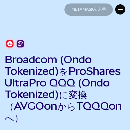
METAMASKを入手
METAMASKを入手
Broadcom (Ondo
Tokenized)をProShares
UltraPro QQQ (Ondo
Tokenized)に変換
（AVGOonからTQQQon
へ）