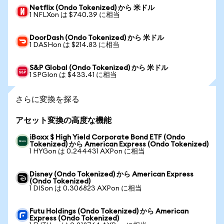
Netflix (Ondo Tokenized) から 米ドル
1 NFLXon は $740.39 に相当
DoorDash (Ondo Tokenized) から 米ドル
1 DASHon は $214.83 に相当
S&P Global (Ondo Tokenized) から 米ドル
1 SPGIon は $433.41 に相当
さらに変換を探る
アセット変換の高度な機能
iBoxx $ High Yield Corporate Bond ETF (Ondo
Tokenized) から American Express (Ondo Tokenized)
1 HYGon は 0.244431 AXPon に相当
Disney (Ondo Tokenized) から American Express
(Ondo Tokenized)
1 DISon は 0.306823 AXPon に相当
Futu Holdings (Ondo Tokenized) から American
Express (Ondo Tokenized)