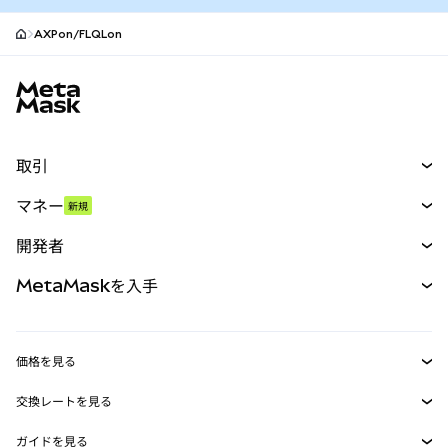
AXPon/FLQLon
MetaMaskサイトフッター
取引
スワップ
マネー
新規
予測
新規
購入
開発者
パーペチュアル
新規
カード
ドキュメントを表示
MetaMaskを入手
RWA
mUSD
新規
ダッシュボード
トランザクションシールド
収益化
Smart Accounts Kit
Agent Wallet
新規
価格を見る
埋め込みウォレット
Snaps
ビットコインの価格
交換レートを見る
MetaMask Connect
イーサリアムの価格
報酬
新規
BTC→USD
Solanaの価格
ガイドを見る
Snaps