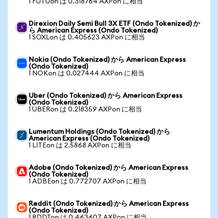
1 FUTUon は 0.318764 AXPon に相当
Direxion Daily Semi Bull 3X ETF (Ondo Tokenized) か
ら American Express (Ondo Tokenized)
1 SOXLon は 0.405623 AXPon に相当
Nokia (Ondo Tokenized) から American Express
(Ondo Tokenized)
1 NOKon は 0.027444 AXPon に相当
Uber (Ondo Tokenized) から American Express
(Ondo Tokenized)
1 UBERon は 0.218359 AXPon に相当
Lumentum Holdings (Ondo Tokenized) から
American Express (Ondo Tokenized)
1 LITEon は 2.5868 AXPon に相当
Adobe (Ondo Tokenized) から American Express
(Ondo Tokenized)
1 ADBEon は 0.772707 AXPon に相当
Reddit (Ondo Tokenized) から American Express
(Ondo Tokenized)
1 RDDTon は 0.463607 AXPon に相当