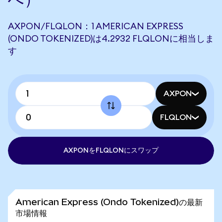
AXPON/FLQLON：1 AMERICAN EXPRESS
(ONDO TOKENIZED)は4.2932 FLQLONに相当しま
す
AXPON
FLQLON
AXPONをFLQLONにスワップ
American Express (Ondo Tokenized)の最新
市場情報