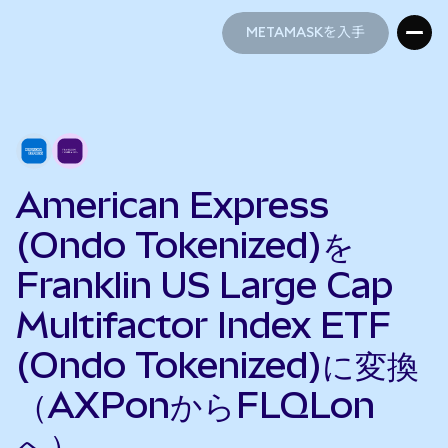
METAMASKを入手
METAMASKを入手
American Express
(Ondo Tokenized)を
Franklin US Large Cap
Multifactor Index ETF
(Ondo Tokenized)に変換
（AXPonからFLQLon
へ）