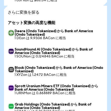
1 USFRon は $65.34 に相当
さらに変換を探る
アセット変換の高度な機能
Deere (Ondo Tokenized) から Bank of America
(Ondo Tokenized)
1 DEon は 9.9306 BACon に相当
SoundHound AI (Ondo Tokenized) から Bank of
America (Ondo Tokenized)
1 SOUNon は 0.124845 BACon に相当
Block (Ondo Tokenized) から Bank of America (Ondo
Tokenized)
1 XYZon は 1.2472 BACon に相当
Sprott Uranium Miners ETF (Ondo Tokenized) から
Bank of America (Ondo Tokenized)
1 URNMon は 0.868889 BACon に相当
Grab Holdings (Ondo Tokenized) から Bank of
America (Ondo Tokenized)