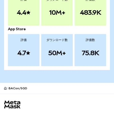
4.4
10M+
483.9K
App Store
評価
ダウンロード数
評価数
4.7
50M+
75.8K
BACon/SGD
MetaMaskサイトフッター