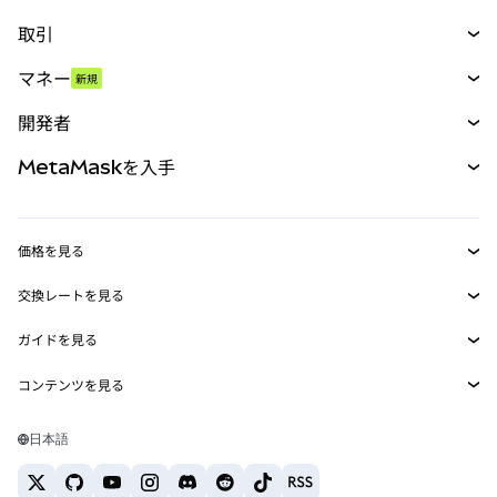
取引
スワップ
マネー
新規
予測
新規
購入
開発者
パーペチュアル
新規
カード
ドキュメントを表示
MetaMaskを入手
RWA
mUSD
新規
ダッシュボード
トランザクションシールド
収益化
Smart Accounts Kit
Agent Wallet
新規
価格を見る
埋め込みウォレット
Snaps
ビットコインの価格
交換レートを見る
MetaMask Connect
イーサリアムの価格
報酬
新規
BTC→USD
Solanaの価格
ガイドを見る
Snaps
セキュリティ
ETH→USD
BTCの購入
Shiba Inuの価格
USDT→INR
コンテンツを見る
Web3サービス
サポート
ETHの購入
Pepeの価格
ビットコインウォレット
BTC→USDT
SOLの購入
キャリア
Tetherの価格
Solanaウォレット
日本語
BTC→INR
PEPEの購入
お問い合わせ
USDCの価格
おすすめの暗号資産カード
ETH→USDT
USDTの購入