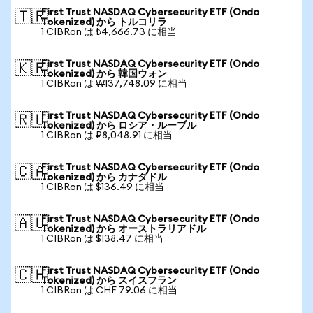
First Trust NASDAQ Cybersecurity ETF (Ondo
🇹🇷
Tokenized) から トルコリラ
1 CIBRon は ₺4,666.73 に相当
First Trust NASDAQ Cybersecurity ETF (Ondo
🇰🇷
Tokenized) から 韓国ウォン
1 CIBRon は ₩137,748.09 に相当
First Trust NASDAQ Cybersecurity ETF (Ondo
🇷🇺
Tokenized) から ロシア・ルーブル
1 CIBRon は ₽8,048.91 に相当
First Trust NASDAQ Cybersecurity ETF (Ondo
🇨🇦
Tokenized) から カナダドル
1 CIBRon は $136.49 に相当
First Trust NASDAQ Cybersecurity ETF (Ondo
🇦🇺
Tokenized) から オーストラリアドル
1 CIBRon は $138.47 に相当
First Trust NASDAQ Cybersecurity ETF (Ondo
🇨🇭
Tokenized) から スイスフラン
1 CIBRon は CHF 79.06 に相当