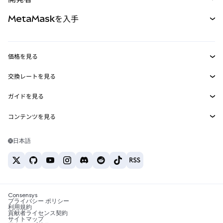
パーペチュアル
新規
カード
ドキュメントを表示
MetaMaskを入手
RWA
mUSD
新規
ダッシュボード
トランザクションシールド
収益化
Smart Accounts Kit
Agent Wallet
新規
価格を見る
埋め込みウォレット
Snaps
ビットコインの価格
交換レートを見る
MetaMask Connect
イーサリアムの価格
報酬
新規
BTC→USD
Solanaの価格
ガイドを見る
Snaps
セキュリティ
ETH→USD
BTCの購入
Shiba Inuの価格
USDT→INR
コンテンツを見る
Web3サービス
サポート
ETHの購入
Pepeの価格
ビットコインウォレット
BTC→USDT
SOLの購入
キャリア
Tetherの価格
Solanaウォレット
日本語
BTC→INR
PEPEの購入
お問い合わせ
USDCの価格
おすすめの暗号資産カード
ETH→USDT
USDTの購入
Chanlinkの価格
おすすめのモバイル暗号資産ウォレット
USDT→PHP
USDCの購入
Polymarketとは？
BTC→EUR
SHIBの購入
Consensys
税制関連ニュース
プライバシー ポリシー
利用規約
BNBの購入
貢献者ライセンス契約
暗号資産の購入方法は？
サイトマップ