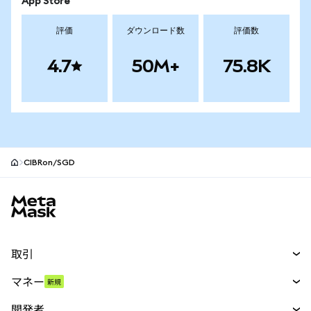
App Store
評価
ダウンロード数
評価数
4.7
50M+
75.8K
CIBRon/SGD
MetaMaskサイトフッター
取引
スワップ
マネー
新規
予測
新規
購入
開発者