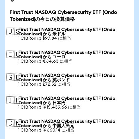
First Trust NASDAQ Cybersecurity ETF (Ondo
Tokenized)の今日の換算価格
First Trust NASDAQ Cybersecurity ETF (Ondo
🇺🇸
Tokenized) から 米ドル
1 CIBRon は $97.84 に相当
First Trust NASDAQ Cybersecurity ETF (Ondo
🇪🇺
Tokenized) から ユーロ
1 CIBRon は €84.63 に相当
First Trust NASDAQ Cybersecurity ETF (Ondo
🇬🇧
Tokenized) から 英ポンド
1 CIBRon は £72.52 に相当
First Trust NASDAQ Cybersecurity ETF (Ondo
🇯🇵
Tokenized) から 日本円
1 CIBRon は ￥15,439.66 に相当
First Trust NASDAQ Cybersecurity ETF (Ondo
🇨🇳
Tokenized) から 中国人民元
1 CIBRon は ￥660.14 に相当