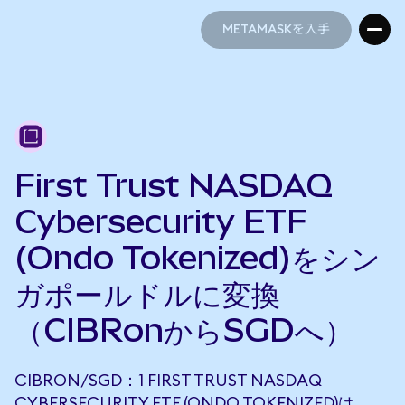
METAMASKを入手
METAMASKを入手
First Trust NASDAQ
Cybersecurity ETF
(Ondo Tokenized)をシン
ガポールドルに変換
（CIBRonからSGDへ）
CIBRON/SGD：1 FIRST TRUST NASDAQ
CYBERSECURITY ETF (ONDO TOKENIZED)は