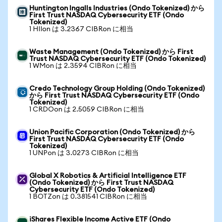
Huntington Ingalls Industries (Ondo Tokenized) から
First Trust NASDAQ Cybersecurity ETF (Ondo
Tokenized)
1 HIIon は 3.2367 CIBRon に相当
Waste Management (Ondo Tokenized) から First
Trust NASDAQ Cybersecurity ETF (Ondo Tokenized)
1 WMon は 2.3594 CIBRon に相当
Credo Technology Group Holding (Ondo Tokenized)
から First Trust NASDAQ Cybersecurity ETF (Ondo
Tokenized)
1 CRDOon は 2.5059 CIBRon に相当
Union Pacific Corporation (Ondo Tokenized) から
First Trust NASDAQ Cybersecurity ETF (Ondo
Tokenized)
1 UNPon は 3.0273 CIBRon に相当
Global X Robotics & Artificial Intelligence ETF
(Ondo Tokenized) から First Trust NASDAQ
Cybersecurity ETF (Ondo Tokenized)
1 BOTZon は 0.381541 CIBRon に相当
iShares Flexible Income Active ETF (Ondo