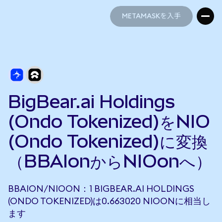
METAMASKを入手
METAMASKを入手
BigBear.ai Holdings
(Ondo Tokenized)をNIO
(Ondo Tokenized)に変換
（BBAIonからNIOonへ）
BBAION/NIOON：1 BIGBEAR.AI HOLDINGS
(ONDO TOKENIZED)は0.663020 NIOONに相当し
ます