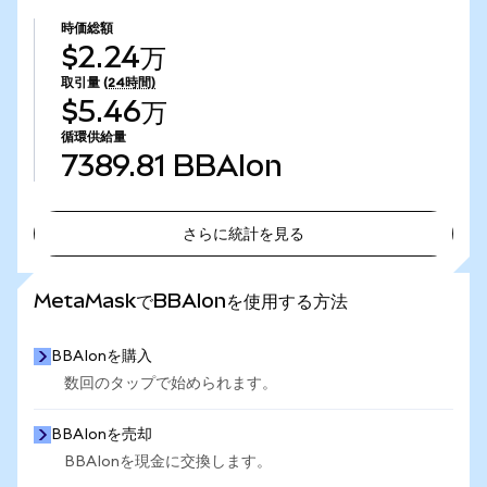
時価総額
$2.24万
取引量
(24時間)
$5.46万
循環供給量
7389.81
BBAIon
さらに統計を見る
さらに統計を見る
MetaMaskでBBAIonを使用する方法
BBAIonを購入
数回のタップで始められます。
BBAIonを売却
BBAIonを現金に交換します。