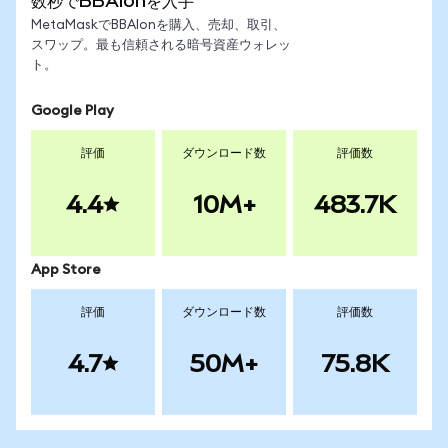
数秒でBBAIonを入手
MetaMaskでBBAIonを購入、売却、取引、
スワップ。最も信頼される暗号資産ウォレッ
ト。
Google Play
評価
ダウンロード数
評価数
4.4
10M+
483.7K
App Store
評価
ダウンロード数
評価数
4.7
50M+
75.8K