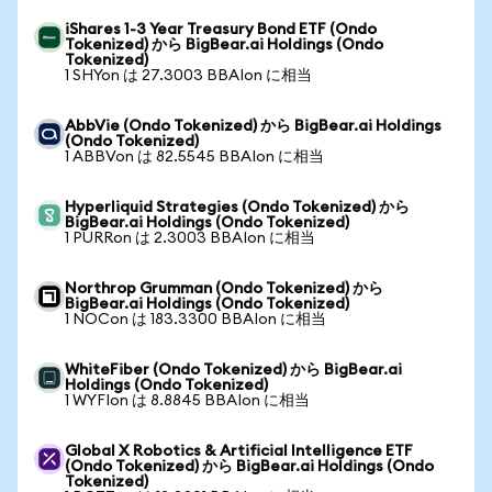
iShares 1-3 Year Treasury Bond ETF (Ondo
Tokenized) から BigBear.ai Holdings (Ondo
Tokenized)
1 SHYon は 27.3003 BBAIon に相当
AbbVie (Ondo Tokenized) から BigBear.ai Holdings
(Ondo Tokenized)
1 ABBVon は 82.5545 BBAIon に相当
Hyperliquid Strategies (Ondo Tokenized) から
BigBear.ai Holdings (Ondo Tokenized)
1 PURRon は 2.3003 BBAIon に相当
Northrop Grumman (Ondo Tokenized) から
BigBear.ai Holdings (Ondo Tokenized)
1 NOCon は 183.3300 BBAIon に相当
WhiteFiber (Ondo Tokenized) から BigBear.ai
Holdings (Ondo Tokenized)
1 WYFIon は 8.8845 BBAIon に相当
Global X Robotics & Artificial Intelligence ETF
(Ondo Tokenized) から BigBear.ai Holdings (Ondo
Tokenized)