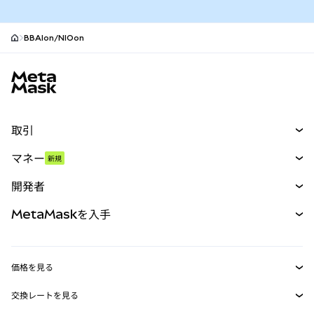
BBAIon/NIOon
MetaMaskサイトフッター
取引
スワップ
マネー
新規
予測
新規
購入
開発者
パーペチュアル
新規
カード
ドキュメントを表示
MetaMaskを入手
RWA
mUSD
新規
ダッシュボード
トランザクションシールド
収益化
Smart Accounts Kit
Agent Wallet
新規
価格を見る
埋め込みウォレット
Snaps
ビットコインの価格
交換レートを見る
MetaMask Connect
イーサリアムの価格
報酬
新規
BTC→USD