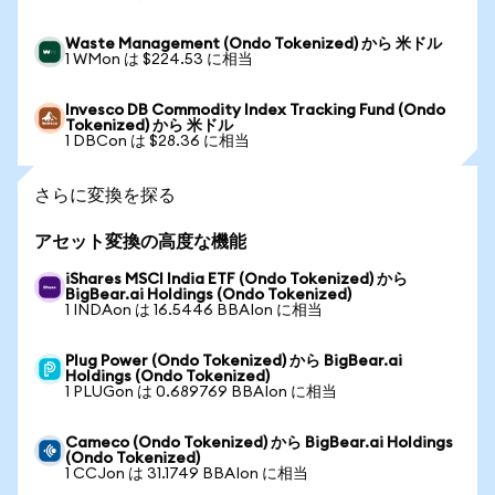
Waste Management (Ondo Tokenized) から 米ドル
1 WMon は $224.53 に相当
Invesco DB Commodity Index Tracking Fund (Ondo
Tokenized) から 米ドル
1 DBCon は $28.36 に相当
さらに変換を探る
アセット変換の高度な機能
iShares MSCI India ETF (Ondo Tokenized) から
BigBear.ai Holdings (Ondo Tokenized)
1 INDAon は 16.5446 BBAIon に相当
Plug Power (Ondo Tokenized) から BigBear.ai
Holdings (Ondo Tokenized)
1 PLUGon は 0.689769 BBAIon に相当
Cameco (Ondo Tokenized) から BigBear.ai Holdings
(Ondo Tokenized)
1 CCJon は 31.1749 BBAIon に相当