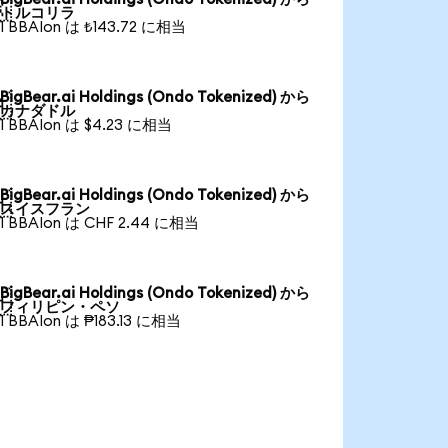

トルコリラ
1 BBAIon は ₺143.72 に相当
BigBear.ai Holdings (Ondo Tokenized) から

カナダドル
1 BBAIon は $4.23 に相当
BigBear.ai Holdings (Ondo Tokenized) から

スイスフラン
1 BBAIon は CHF 2.44 に相当
BigBear.ai Holdings (Ondo Tokenized) から

フィリピン・ペソ
1 BBAIon は ₱183.13 に相当