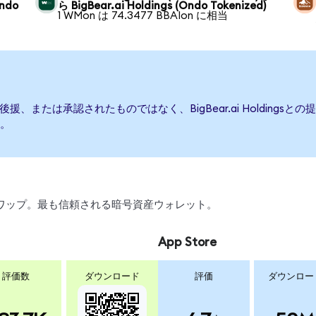
Ondo
ら BigBear.ai Holdings (Ondo Tokenized)
1 WMon は 74.3477 BBAIon に相当
て発行、後援、または承認されたものではなく、BigBear.ai Holdi
。
引、スワップ。最も信頼される暗号資産ウォレット。
App Store
評価数
ダウンロード
評価
ダウンロー