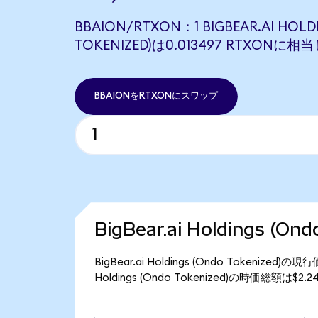
BBAION/RTXON：1 BIGBEAR.AI HOLD
TOKENIZED)は0.013497 RTXONに相
BBAIONをRTXONにスワップ
BigBear.ai Holdings (
BigBear.ai Holdings (Ondo Tokeniz
Holdings (Ondo Tokenized)の時価総額は$