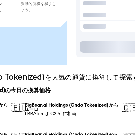
ン
受動的所得を得まし
し
ょう。
(Ondo Tokenized)を人気の通貨に換算して探
kenized)の今日の換算価格
) から
BigBear.ai Holdings (Ondo Tokenized) から
🇪🇺
🇬
ユーロ
1 BBAIon は €2.61 に相当
) から
BigBear.ai Holdings (Ondo Tokenized) から