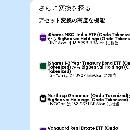
さらに変換を探る
アセット変換の高度な機能
iShares MSCI India ETF (Ondo Tokeniz
から BigBear.ai Holdings (Ondo Tokeni
1 INDAon は 16.5993 BBAIon に相当
iShares 1-3 Year Treasury Bond ETF (O
Tokenized) から BigBear.ai Holdings (
Tokenized)
1 SHYon は 27.3907 BBAIon に相当
Northrop Grumman (Ondo Tokenized
BigBear.ai Holdings (Ondo Tokenized)
1 NOCon は 183.9371 BBAIon に相当
Vanguard Real Estate ETF (Ondo