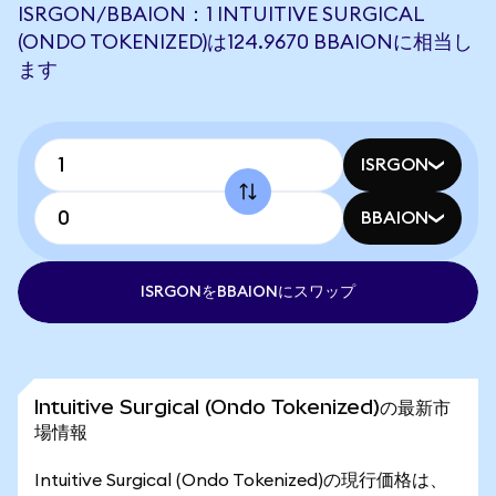
ISRGON/BBAION：1 INTUITIVE SURGICAL
(ONDO TOKENIZED)は124.9670 BBAIONに相当し
ます
ISRGON
BBAION
ISRGONをBBAIONにスワップ
Intuitive Surgical (Ondo Tokenized)の最新市
場情報
Intuitive Surgical (Ondo Tokenized)の現行価格は、