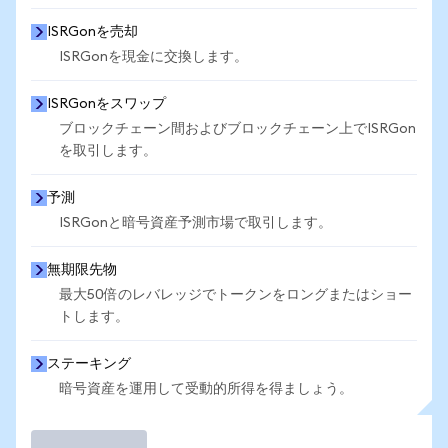
ISRGonを売却
ISRGonを現金に交換します。
ISRGonをスワップ
ブロックチェーン間およびブロックチェーン上でISRGon
を取引します。
予測
ISRGonと暗号資産予測市場で取引します。
無期限先物
最大50倍のレバレッジでトークンをロングまたはショー
トします。
ステーキング
暗号資産を運用して受動的所得を得ましょう。
取引