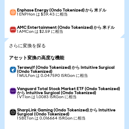
Enphase Energy (Ondo Tokenized) から 米ドル
1 ENPHon は $39.43 に相当
AMC Entertainment (Ondo Tokenized) から 米ドル
1 AMCon は $2.59 に相当
さらに変換を探る
アセット変換の高度な機能
Terawulf (Ondo Tokenized) から Intuitive Surgical
(Ondo Tokenized)
1 WULFon は 0.047590 ISRGon に相当
Vanguard Total Stock Market ETF (Ondo Tokenized)
から Intuitive Surgical (Ondo Tokenized)
1 VTIon は 1.0083 ISRGon に相当
SharpLink Gaming (Ondo Tokenized) から Intuitive
Surgical (Ondo Tokenized)
1 SBETon は 0.016664 ISRGon に相当