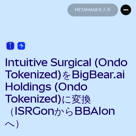
METAMASKを入手
METAMASKを入手
Intuitive Surgical (Ondo
Tokenized)をBigBear.ai
Holdings (Ondo
Tokenized)に変換
（ISRGonからBBAIon
へ）