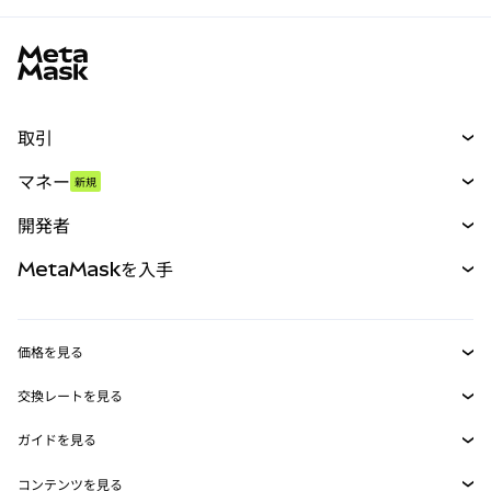
MetaMaskサイトフッター
取引
スワップ
マネー
新規
予測
新規
購入
開発者
パーペチュアル
新規
カード
ドキュメントを表示
MetaMaskを入手
RWA
mUSD
新規
ダッシュボード
トランザクションシールド
収益化
Smart Accounts Kit
Agent Wallet
新規
価格を見る
埋め込みウォレット
Snaps
ビットコインの価格
交換レートを見る
MetaMask Connect
イーサリアムの価格
報酬
新規
BTC→USD
Solanaの価格
ガイドを見る
Snaps
セキュリティ
ETH→USD
BTCの購入
Shiba Inuの価格
USDT→INR
コンテンツを見る
Web3サービス
サポート