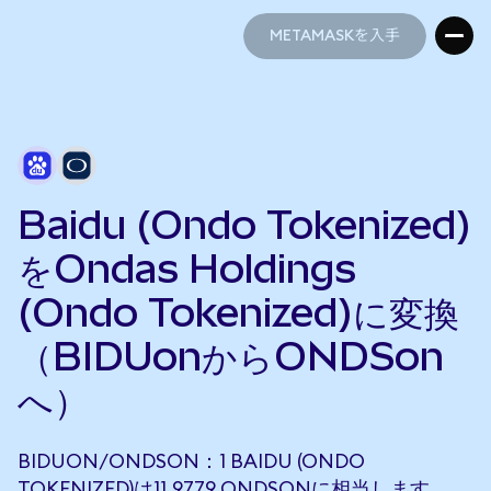
METAMASKを入手
METAMASKを入手
Baidu (Ondo Tokenized)
をOndas Holdings
(Ondo Tokenized)に変換
（BIDUonからONDSon
へ）
BIDUON/ONDSON：1 BAIDU (ONDO
TOKENIZED)は11.9779 ONDSONに相当します