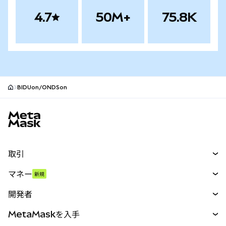
4.7
50M+
75.8K
BIDUon/ONDSon
MetaMaskサイトフッター
取引
スワップ
マネー
新規
予測
新規
購入
開発者
パーペチュアル
新規
カード
ドキュメントを表示
MetaMaskを入手
RWA
mUSD
新規
ダッシュボード
トランザクションシールド