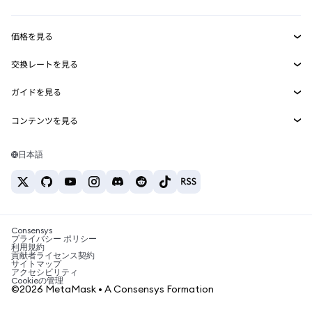
収益化
Smart Accounts Kit
Agent Wallet
新規
価格を見る
埋め込みウォレット
Snaps
ビットコインの価格
交換レートを見る
MetaMask Connect
イーサリアムの価格
報酬
新規
BTC→USD
Solanaの価格
ガイドを見る
Snaps
セキュリティ
ETH→USD
BTCの購入
Shiba Inuの価格
USDT→INR
コンテンツを見る
Web3サービス
サポート
ETHの購入
Pepeの価格
ビットコインウォレット
BTC→USDT
SOLの購入
キャリア
Tetherの価格
Solanaウォレット
日本語
BTC→INR
PEPEの購入
お問い合わせ
USDCの価格
おすすめの暗号資産カード
ETH→USDT
USDTの購入
Chanlinkの価格
おすすめのモバイル暗号資産ウォレット
USDT→PHP
USDCの購入
Polymarketとは？
BTC→EUR
SHIBの購入
Consensys
税制関連ニュース
プライバシー ポリシー
利用規約
BNBの購入
貢献者ライセンス契約
暗号資産の購入方法は？
サイトマップ
アクセシビリティ
ビットコインを売るには？
Cookieの管理
©2026 MetaMask • A Consensys Formation