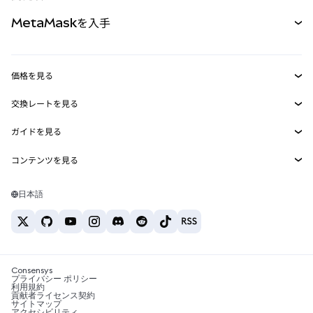
パーペチュアル
新規
カード
ドキュメントを表示
MetaMaskを入手
RWA
mUSD
新規
ダッシュボード
トランザクションシールド
収益化
Smart Accounts Kit
Agent Wallet
新規
価格を見る
埋め込みウォレット
Snaps
ビットコインの価格
交換レートを見る
MetaMask Connect
イーサリアムの価格
報酬
新規
BTC→USD
Solanaの価格
ガイドを見る
Snaps
セキュリティ
ETH→USD
BTCの購入
Shiba Inuの価格
USDT→INR
コンテンツを見る
Web3サービス
サポート
ETHの購入
Pepeの価格
ビットコインウォレット
BTC→USDT
SOLの購入
キャリア
Tetherの価格
Solanaウォレット
日本語
BTC→INR
PEPEの購入
お問い合わせ
USDCの価格
おすすめの暗号資産カード
ETH→USDT
USDTの購入
Chanlinkの価格
おすすめのモバイル暗号資産ウォレット
USDT→PHP
USDCの購入
Polymarketとは？
BTC→EUR
SHIBの購入
Consensys
税制関連ニュース
プライバシー ポリシー
利用規約
BNBの購入
貢献者ライセンス契約
暗号資産の購入方法は？
サイトマップ
アクセシビリティ