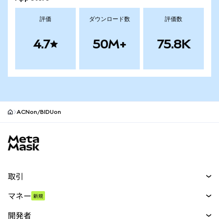
評価
ダウンロード数
評価数
4.7
50M+
75.8K
ACNon/BIDUon
MetaMaskサイトフッター
取引
スワップ
マネー
新規
予測
新規
購入
開発者