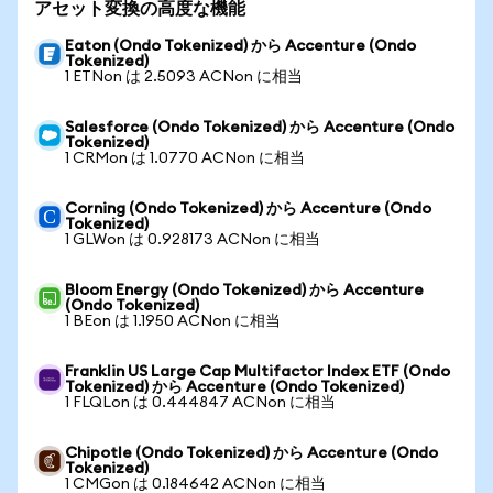
アセット変換の高度な機能
Eaton (Ondo Tokenized) から Accenture (Ondo
Tokenized)
1 ETNon は 2.5093 ACNon に相当
Salesforce (Ondo Tokenized) から Accenture (Ondo
Tokenized)
1 CRMon は 1.0770 ACNon に相当
Corning (Ondo Tokenized) から Accenture (Ondo
Tokenized)
1 GLWon は 0.928173 ACNon に相当
Bloom Energy (Ondo Tokenized) から Accenture
(Ondo Tokenized)
1 BEon は 1.1950 ACNon に相当
Franklin US Large Cap Multifactor Index ETF (Ondo
Tokenized) から Accenture (Ondo Tokenized)
1 FLQLon は 0.444847 ACNon に相当
Chipotle (Ondo Tokenized) から Accenture (Ondo
Tokenized)
1 CMGon は 0.184642 ACNon に相当