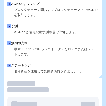
ACNonをスワップ
ブロックチェーン間およびブロックチェーン上でACNon
を取引します。
予測
ACNonと暗号資産予測市場で取引します。
無期限先物
最大50倍のレバレッジでトークンをロングまたはショー
トします。
ステーキング
暗号資産を運用して受動的所得を得ましょう。
取引