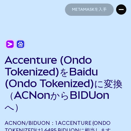
METAMASKを入手
METAMASKを入手
Accenture (Ondo
Tokenized)をBaidu
(Ondo Tokenized)に変換
（ACNonからBIDUon
へ）
ACNON/BIDUON：1 ACCENTURE (ONDO
TOKENIZED)は1.6495 BIDUONに相当します