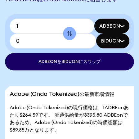
ADBEON
BIDUON
ADBEONをBIDUONにスワップ
Adobe (Ondo Tokenized)の最新市場情報
Adobe (Ondo Tokenized)の現行価格は、1ADBEonあ
たり$264.59です。 流通供給量が3395.80 ADBEonで
あるため、Adobe (Ondo Tokenized)の時価総額は
$89.85万となります。