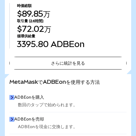
時価総額
$89.85万
取引量
(24時間)
$72.02万
循環供給量
3395.80
ADBEon
さらに統計を見る
さらに統計を見る
MetaMaskでADBEonを使用する方法
ADBEonを購入
数回のタップで始められます。
ADBEonを売却
ADBEonを現金に交換します。