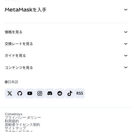
パーペチュアル
新規
カード
ドキュメントを表示
MetaMaskを入手
RWA
mUSD
新規
ダッシュボード
トランザクションシールド
収益化
Smart Accounts Kit
Agent Wallet
新規
価格を見る
埋め込みウォレット
Snaps
ビットコインの価格
交換レートを見る
MetaMask Connect
イーサリアムの価格
報酬
新規
BTC→USD
Solanaの価格
ガイドを見る
Snaps
セキュリティ
ETH→USD
BTCの購入
Shiba Inuの価格
USDT→INR
コンテンツを見る
Web3サービス
サポート
ETHの購入
Pepeの価格
ビットコインウォレット
BTC→USDT
SOLの購入
キャリア
Tetherの価格
Solanaウォレット
日本語
BTC→INR
PEPEの購入
お問い合わせ
USDCの価格
おすすめの暗号資産カード
ETH→USDT
USDTの購入
Chanlinkの価格
おすすめのモバイル暗号資産ウォレット
USDT→PHP
USDCの購入
Polymarketとは？
BTC→EUR
SHIBの購入
Consensys
税制関連ニュース
プライバシー ポリシー
利用規約
BNBの購入
貢献者ライセンス契約
暗号資産の購入方法は？
サイトマップ
アクセシビリティ