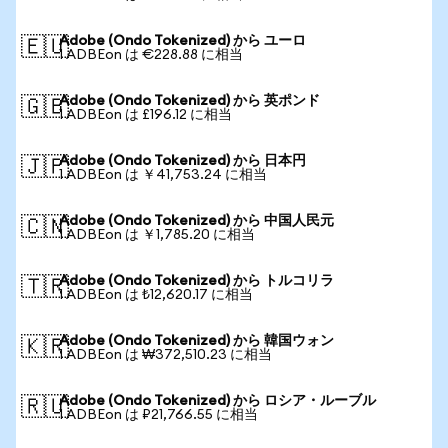
Adobe (Ondo Tokenized) から ユーロ
🇪🇺
1 ADBEon は €228.88 に相当
Adobe (Ondo Tokenized) から 英ポンド
🇬🇧
1 ADBEon は £196.12 に相当
Adobe (Ondo Tokenized) から 日本円
🇯🇵
1 ADBEon は ￥41,753.24 に相当
Adobe (Ondo Tokenized) から 中国人民元
🇨🇳
1 ADBEon は ￥1,785.20 に相当
Adobe (Ondo Tokenized) から トルコリラ
🇹🇷
1 ADBEon は ₺12,620.17 に相当
Adobe (Ondo Tokenized) から 韓国ウォン
🇰🇷
1 ADBEon は ₩372,510.23 に相当
Adobe (Ondo Tokenized) から ロシア・ルーブル
🇷🇺
1 ADBEon は ₽21,766.55 に相当