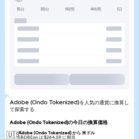
15分
30分
1時間
4時間
1日
Adobe (Ondo Tokenized)を人気の通貨に換算し
て探索する
Adobe (Ondo Tokenized)の今日の換算価格
Adobe (Ondo Tokenized) から 米ドル
🇺🇸
1 ADBEon は $264.59 に相当