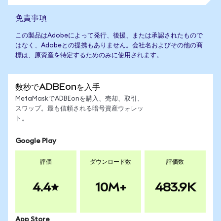
免責事項
この製品はAdobeによって発行、後援、または承認されたもので
はなく、Adobeとの提携もありません。会社名およびその他の商
標は、原資産を特定するためのみに使用されます。
数秒でADBEonを入手
MetaMaskでADBEonを購入、売却、取引、
スワップ。最も信頼される暗号資産ウォレッ
ト。
Google Play
評価
ダウンロード数
評価数
4.4
10M+
483.9K
App Store