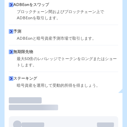
ADBEonをスワップ
ブロックチェーン間およびブロックチェーン上で
ADBEonを取引します。
予測
ADBEonと暗号資産予測市場で取引します。
無期限先物
最大50倍のレバレッジでトークンをロングまたはショー
トします。
ステーキング
暗号資産を運用して受動的所得を得ましょう。
取引