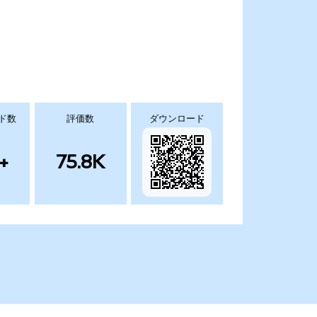
ド数
評価数
ダウンロード
+
75.8K