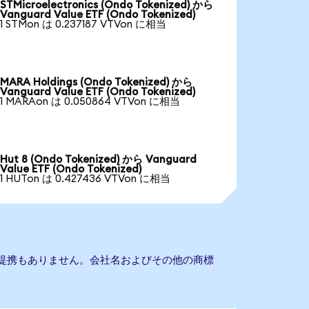
STMicroelectronics (Ondo Tokenized) から
Vanguard Value ETF (Ondo Tokenized)
1 STMon は 0.237187 VTVon に相当
MARA Holdings (Ondo Tokenized) から
Vanguard Value ETF (Ondo Tokenized)
1 MARAon は 0.050864 VTVon に相当
Hut 8 (Ondo Tokenized) から Vanguard
Value ETF (Ondo Tokenized)
1 HUTon は 0.427436 VTVon に相当
ETFとの提携もありません。会社名およびその他の商標