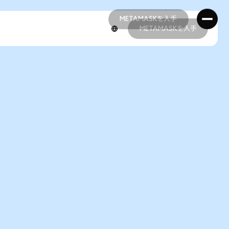
METAMASKを入手
METAMASKを入手
METAMASKを入手
METAMASKを入手