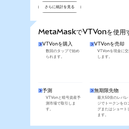
さらに統計を見る
さらに統計を見る
MetaMaskでVTVonを使
VTVonを購入
VTVonを売却
数回のタップで始め
VTVonを現金に交
られます。
します。
予測
無期限先物
VTVonと暗号資産予
最大50倍のレバレ
測市場で取引しま
ジでトークンをロ
す。
グまたはショート
ます。