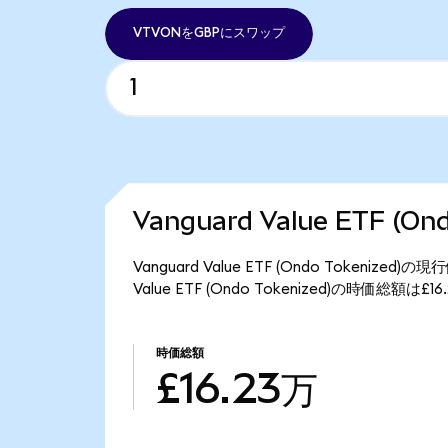
VTVONをGBPにスワップ
Vanguard Value ETF (
Vanguard Value ETF (Ondo Tokeniz
Value ETF (Ondo Tokenized)の時価総額は
時価総額
£16.23万