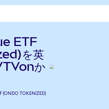
ue ETF
ized)を英
TVonか
 (ONDO TOKENIZED)