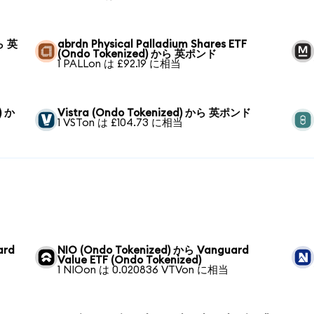
から 英
abrdn Physical Palladium Shares ETF
(Ondo Tokenized) から 英ポンド
1 PALLon は £92.19 に相当
) か
Vistra (Ondo Tokenized) から 英ポンド
1 VSTon は £104.73 に相当
ard
NIO (Ondo Tokenized) から Vanguard
Value ETF (Ondo Tokenized)
1 NIOon は 0.020836 VTVon に相当