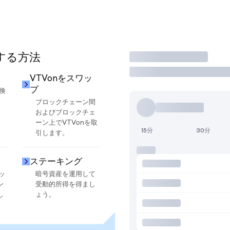
用する方法
取引
VTVonをスワッ
プ
換
ブロックチェーン間
およびブロックチェ
ーン上でVTVonを取
15分
30分
引します。
ステーキング
ッ
暗号資産を運用して
ン
受動的所得を得まし
し
ょう。