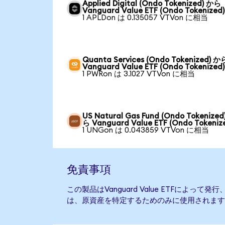
Applied Digital (Ondo Tokenized) から
Vanguard Value ETF (Ondo Tokenized)
1 APLDon は 0.135057 VTVon に相当
Quanta Services (Ondo Tokenized) か
Vanguard Value ETF (Ondo Tokenized)
1 PWRon は 3.1027 VTVon に相当
US Natural Gas Fund (Ondo Tokenized
ら Vanguard Value ETF (Ondo Tokeniz
1 UNGon は 0.043859 VTVon に相当
免責事項
この製品はVanguard Value ETFによっ
は、原資産を特定するためのみに使用されます