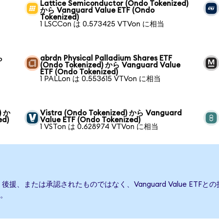
Lattice Semiconductor (Ondo Tokenized)
から Vanguard Value ETF (Ondo
Tokenized)
1 LSCCon は 0.573425 VTVon に相当
ら
abrdn Physical Palladium Shares ETF
(Ondo Tokenized) から Vanguard Value
ETF (Ondo Tokenized)
1 PALLon は 0.553615 VTVon に相当
) か
Vistra (Ondo Tokenized) から Vanguard
ed)
Value ETF (Ondo Tokenized)
1 VSTon は 0.628974 VTVon に相当
て発行、後援、または承認されたものではなく、Vanguard Value 
。