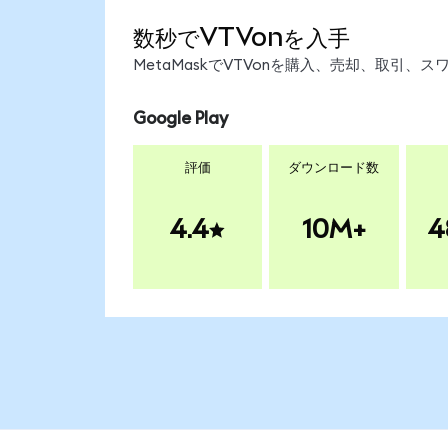
数秒でVTVonを入手
MetaMaskでVTVonを購入、売却、取引
Google Play
評価
ダウンロード数
4.4
10M+
4