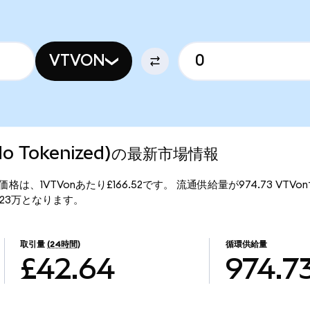
VTVON
Ondo Tokenized)の最新市場情報
ed)の現行価格は、1VTVonあたり£166.52です。 流通供給量が974.73 VTV
£16.23万となります。
取引量
(24時間)
循環供給量
£42.64
974.7