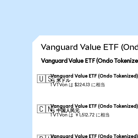
Vanguard Value ETF 
Vanguard Value ETF (Ondo To
Vanguard Value ETF (Ondo Tokenized
🇺🇸
ら 米ドル
1 VTVon は $224.13 に相当
Vanguard Value ETF (Ondo Tokenized
🇨🇳
ら 中国人民元
1 VTVon は ￥1,512.72 に相当
Vanguard Value ETF (Ondo Tokenized