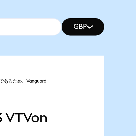
GBP
onであるため、Vanguard
3
VTVon