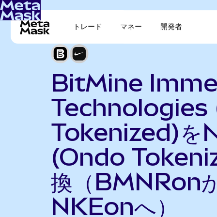
トレード
マネー
開発者
BitMine Imme
Technologies
Tokenized)をN
(Ondo Token
換（BMNRon
NKEonへ）