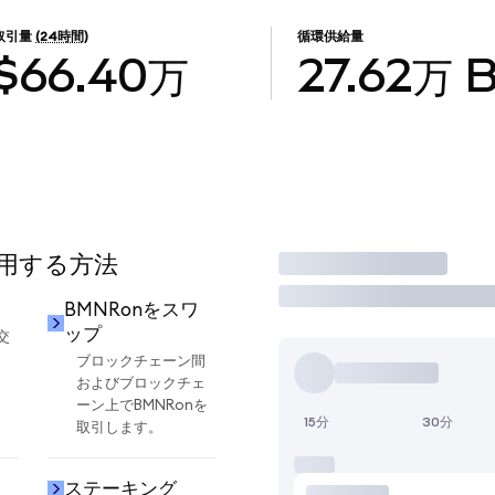
取引量
(24時間)
循環供給量
$66.40万
27.62万
使用する方法
取引
却
BMNRonをスワ
ップ
交
ブロックチェーン間
およびブロックチェ
ーン上でBMNRonを
15分
30分
取引します。
ステーキング