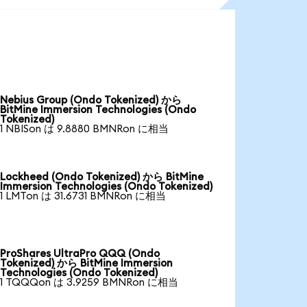
Nebius Group (Ondo Tokenized) から
BitMine Immersion Technologies (Ondo
Tokenized)
1 NBISon は 9.8880 BMNRon に相当
Lockheed (Ondo Tokenized) から BitMine
Immersion Technologies (Ondo Tokenized)
1 LMTon は 31.6731 BMNRon に相当
ProShares UltraPro QQQ (Ondo
Tokenized) から BitMine Immersion
Technologies (Ondo Tokenized)
1 TQQQon は 3.9259 BMNRon に相当