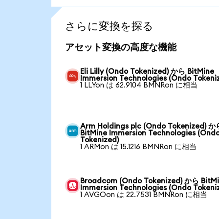
さらに変換を探る
アセット変換の高度な機能
Eli Lilly (Ondo Tokenized) から BitMine
Immersion Technologies (Ondo Tokeni
1 LLYon は 62.9104 BMNRon に相当
Arm Holdings plc (Ondo Tokenized) 
BitMine Immersion Technologies (Ond
Tokenized)
1 ARMon は 15.1216 BMNRon に相当
Broadcom (Ondo Tokenized) から BitM
Immersion Technologies (Ondo Tokeni
1 AVGOon は 22.7531 BMNRon に相当