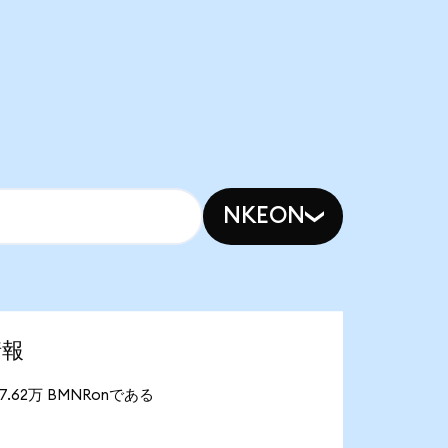
NKEON
情報
が27.62万 BMNRonである