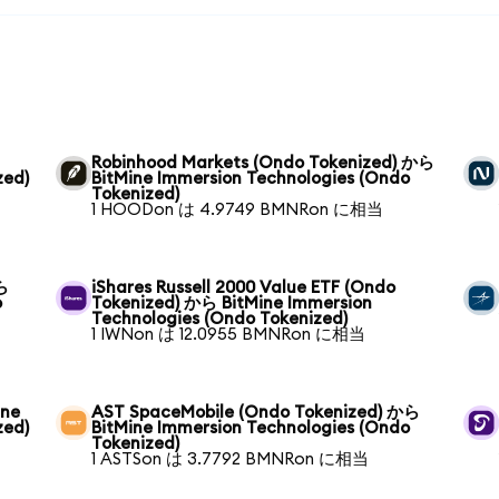
Robinhood Markets (Ondo Tokenized) から
zed)
BitMine Immersion Technologies (Ondo
Tokenized)
1 HOODon は 4.9749 BMNRon に相当
から
iShares Russell 2000 Value ETF (Ondo
o
Tokenized) から BitMine Immersion
Technologies (Ondo Tokenized)
1 IWNon は 12.0955 BMNRon に相当
ine
AST SpaceMobile (Ondo Tokenized) から
zed)
BitMine Immersion Technologies (Ondo
Tokenized)
1 ASTSon は 3.7792 BMNRon に相当