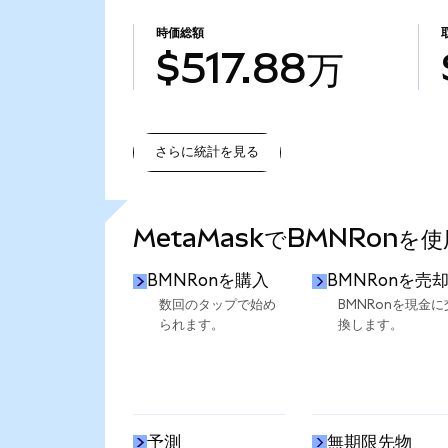
時価総額
$517.88万
さらに統計を見る
さらに統計を見る
MetaMaskでBMNRonを
BMNRonを購入
BMNRonを売
数回のタップで始め
BMNRonを現金に
られます。
換します。
予測
無期限先物