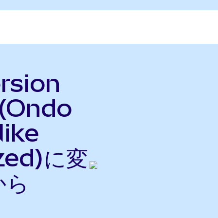
rsion
 (Ondo
ike
ized)に変
から