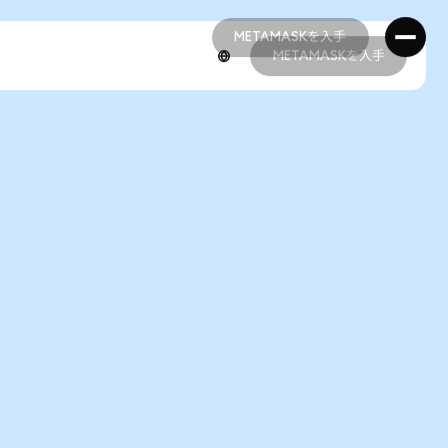
METAMASKを入手
METAMASKを入手
METAMASKを入手
METAMASKを入手