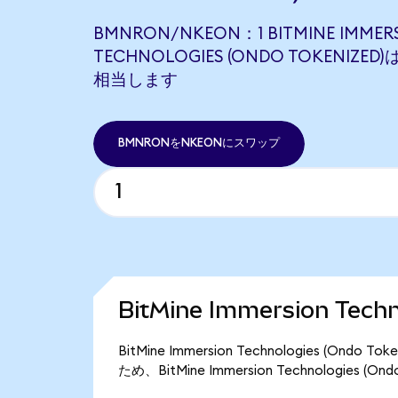
BMNRON/NKEON：1 BITMINE IMMER
TECHNOLOGIES (ONDO TOKENIZED)
相当します
BMNRONをNKEONにスワップ
BitMine Immersion Tec
BitMine Immersion Technologies (O
ため、BitMine Immersion Technologies 