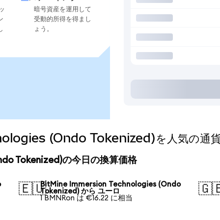
ッ
暗号資産を運用して
ン
受動的所得を得まし
し
ょう。
chnologies (Ondo Tokenized)を
s (Ondo Tokenized)の今日の換算価格
o
BitMine Immersion Technologies (Ondo
🇪🇺
🇬
Tokenized) から ユーロ
1 BMNRon は €16.22 に相当