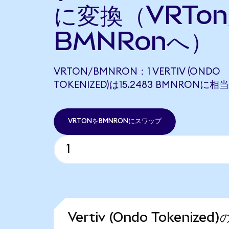
に変換（VRTo
BMNRonへ）
VRTON/BMNRON：1 VERTIV (ONDO
TOKENIZED)は15.2483 BMNRONに
VRTONをBMNRONにスワップ
Vertiv (Ondo Tokeniz