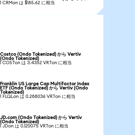
1 CRMon は $185.62 に相当
Costco (Ondo Tokenized) から Vertiv
(Ondo Tokenized)
1 COSTon は 3.4352 VRTon に相当
Franklin US Large Cap Multifactor Index
ETF (Ondo Tokenized) から Vertiv (Ondo
Tokenized)
1 FLQLon は 0.288036 VRTon に相当
JD.com (Ondo Tokenized) から Vertiv
(Ondo Tokenized)
1 JDon は 0.120075 VRTon に相当