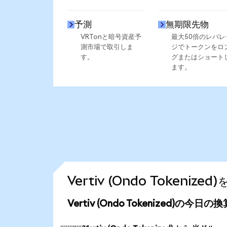
予測
無期限先物
VRTonと暗号資産予
最大50倍のレバレ
測市場で取引しま
ジでトークンをロ
す。
グまたはショート
ます。
Vertiv (Ondo Token
Vertiv (Ondo Tokenized)の今日