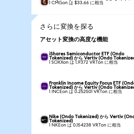
1 CMGon は $33.66 に相当
さらに変換を探る
アセット変換の高度な機能
iShares Semiconductor ETF (Ondo
Tokenized) から Vertiv (Ondo Tokenize
1 SOXXon は 1.9372 VRTon に相当
Franklin Income Equity Focus ETF (Ond
Tokenized) から Vertiv (Ondo Tokenize
1 INCEon は 0.252501 VRTon に相当
Nike (Ondo Tokenized) から Vertiv (On
Tokenized)
1 NKEon は 0.154238 VRTon に相当