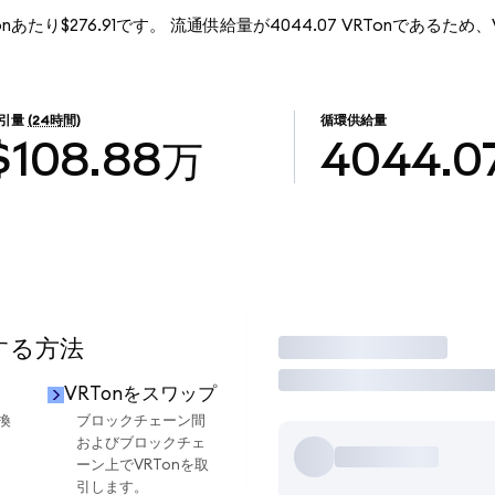
RTonあたり$276.91です。 流通供給量が4044.07 VRTonであるため、Ver
引量
(24時間)
循環供給量
$108.88万
4044.0
用する方法
取引
VRTonをスワップ
換
ブロックチェーン間
およびブロックチェ
ーン上でVRTonを取
引します。