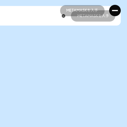
METAMASKを入手
METAMASKを入手
METAMASKを入手
METAMASKを入手