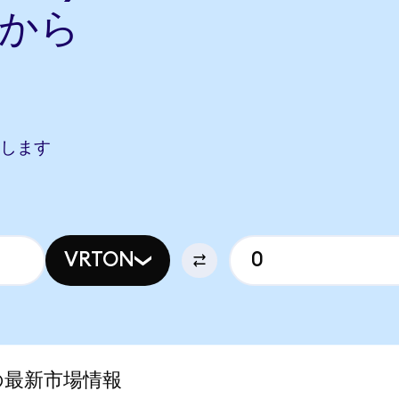
nから
相当します
VRTON
ed)の最新市場情報