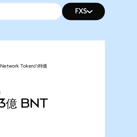
FXS
etwork Tokenの時価
量
03億
BNT