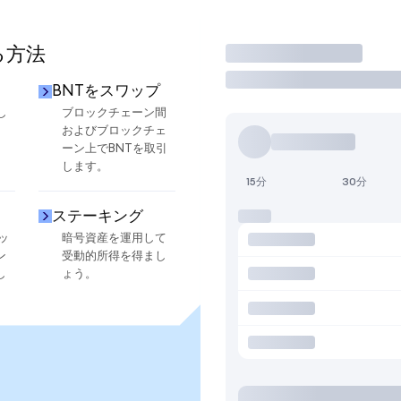
る方法
取引
BNTをスワップ
し
ブロックチェーン間
およびブロックチェ
ーン上でBNTを取引
します。
15分
30分
ステーキング
ッ
暗号資産を運用して
ン
受動的所得を得まし
し
ょう。