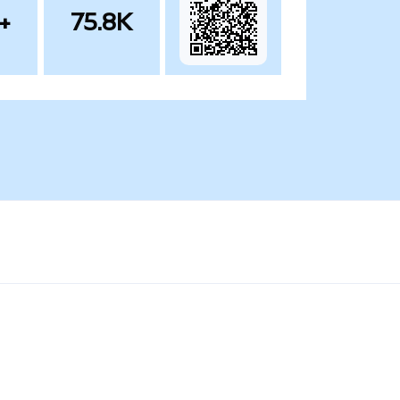
+
75.8K