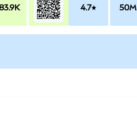
83.9K
4.7
50M