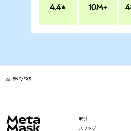
4.4
10M+
4
BNT/FXS
MetaMaskサイトフッター
取引
スワップ