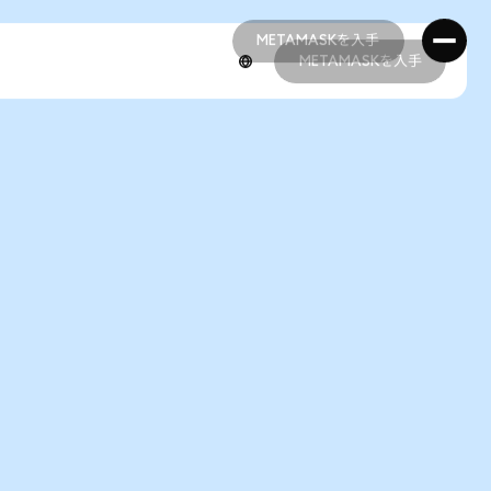
METAMASKを入手
METAMASKを入手
METAMASKを入手
METAMASKを入手