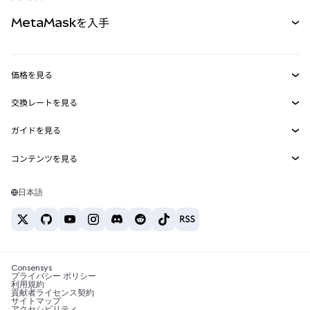
パーペチュアル
新規
カード
ドキュメントを表示
MetaMaskを入手
RWA
mUSD
新規
ダッシュボード
トランザクションシールド
収益化
Smart Accounts Kit
Agent Wallet
新規
価格を見る
埋め込みウォレット
Snaps
ビットコインの価格
交換レートを見る
MetaMask Connect
イーサリアムの価格
報酬
新規
BTC→USD
Solanaの価格
ガイドを見る
Snaps
セキュリティ
ETH→USD
BTCの購入
Shiba Inuの価格
USDT→INR
コンテンツを見る
Web3サービス
サポート
ETHの購入
Pepeの価格
ビットコインウォレット
BTC→USDT
SOLの購入
キャリア
Tetherの価格
Solanaウォレット
日本語
BTC→INR
PEPEの購入
お問い合わせ
USDCの価格
おすすめの暗号資産カード
ETH→USDT
USDTの購入
Chanlinkの価格
おすすめのモバイル暗号資産ウォレット
USDT→PHP
USDCの購入
Polymarketとは？
BTC→EUR
SHIBの購入
Consensys
税制関連ニュース
プライバシー ポリシー
利用規約
BNBの購入
貢献者ライセンス契約
暗号資産の購入方法は？
サイトマップ
アクセシビリティ