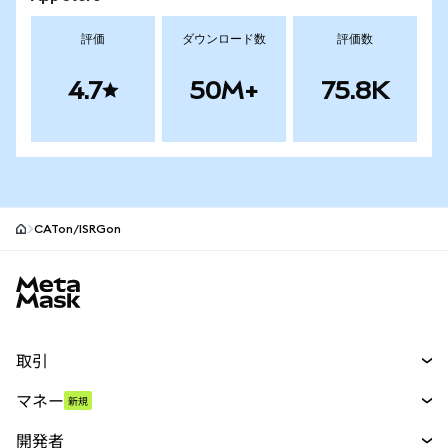
評価
ダウンロード数
評価数
4.7
50M+
75.8K
CATon/ISRGon
MetaMaskサイトフッター
取引
スワップ
マネー
新規
予測
新規
購入
開発者