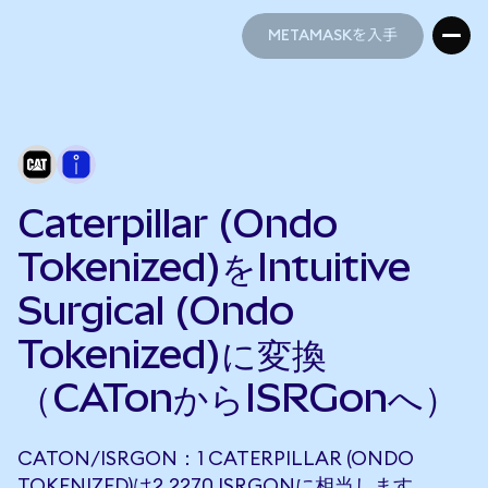
METAMASKを入手
METAMASKを入手
Caterpillar (Ondo
Tokenized)をIntuitive
Surgical (Ondo
Tokenized)に変換
（CATonからISRGonへ）
CATON/ISRGON：1 CATERPILLAR (ONDO
TOKENIZED)は2.2270 ISRGONに相当します